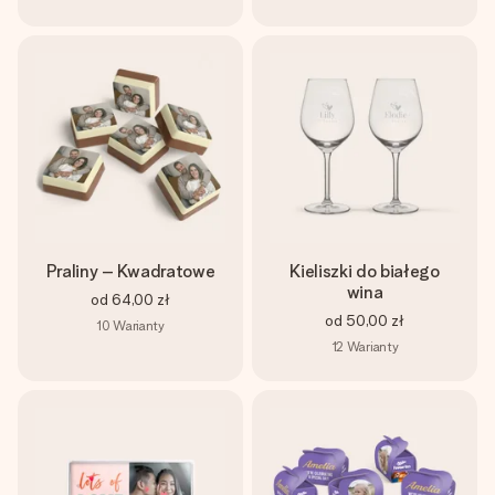
Praliny – Kwadratowe
Kieliszki do białego
wina
od
64,00 zł
od
50,00 zł
10
Warianty
12
Warianty