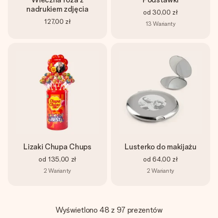
nadrukiem zdjęcia
od
30,00 zł
127,00 zł
13
Warianty
Lizaki Chupa Chups
Lusterko do makijażu
od
135,00 zł
od
64,00 zł
2
Warianty
2
Warianty
Wyświetlono 48 z 97 prezentów