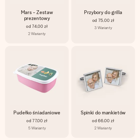
Mars - Zestaw
Przybory do grilla
prezentowy
od
75,00 zł
od
74,00 zł
3
Warianty
2
Warianty
Pudełko śniadaniowe
Spinki do mankietów
od
77,00 zł
od
66,00 zł
5
Warianty
2
Warianty