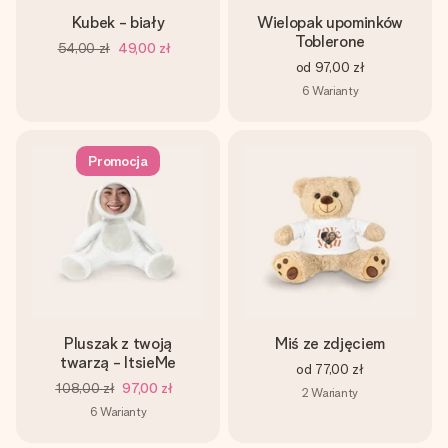
Kubek - biały
Wielopak upominków
Toblerone
54,00 zł
49,00 zł
od
97,00 zł
6
Warianty
Promocja
Pluszak z twoją
Miś ze zdjęciem
twarzą - ItsieMe
od
77,00 zł
108,00 zł
97,00 zł
2
Warianty
6
Warianty