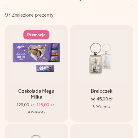
imieniem, swoim zdjęciem lub wiadomością, która naprawdę
poruszy serce. Bez problemu, po prostu ogrom miłości na
tę chwilę.
97
Znalezione prezenty
Promocja
Czekolada Mega
Breloczek
Milka
od
45,00 zł
129,00 zł
116,00 zł
6
Warianty
4
Warianty