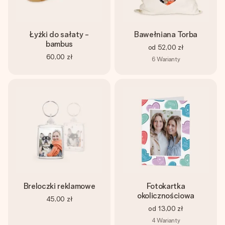
Łyżki do sałaty -
Bawełniana Torba
bambus
od
52,00 zł
60,00 zł
6
Warianty
Breloczki reklamowe
Fotokartka
okolicznościowa
45,00 zł
od
13,00 zł
4
Warianty