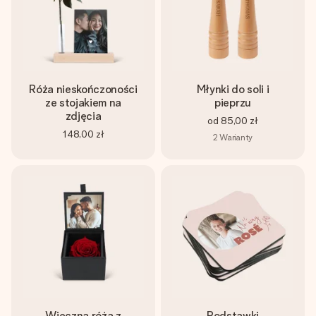
Róża nieskończoności
Młynki do soli i
ze stojakiem na
pieprzu
zdjęcia
od
85,00 zł
148,00 zł
2
Warianty
Wieczna róża z
Podstawki