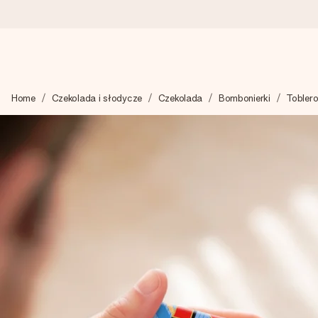
Wysyłka w 1 dzień roboczy
Home
Czekolada i słodycze
Czekolada
Bombonierki
Toblero
Tworzymy Twój prezent z troską i wysyłamy go w mgnieniu ok
4,7 (na podstawie +15 000 opinii)
Nasze prezenty inspirują. Klienci oceniają nas na 4,7 w Googl
Darmowy bilecik z życzeniami
Stwórz coś wyjątkowego w zaledwie kilku krokach – z jej imie