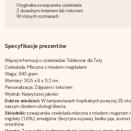
Oryginalna szwajcarska czekolada
Z dowolnym imieniem lub tekstem
W różnych rozmiarach
Specyfikacje prezentów
Więcej informacji o czekoladzie Toblerone dla Taty
Czekolada: Mleczna z miodem i migdałami
Waga: 340 gram
Wymiary: 30,5 x 6 x 5,2 cm
Personalizacja: Zdjęciem i tekstem
Wydruk: Najwyższej jakości
Dobrze wiedzieć:
W temperaturach tropikalnych powyżej 25 sto
naszym działem obsługi klienta.
Składniki:
szwajcarska czekolada mleczna z miodem i nugatem m
migdały (1,6%), emulgator (lecytyna sojowa), białko jaja, aromat
orzechów.
Uwaga:
Z powodów technicznych nie jesteśmy w stanie drukować