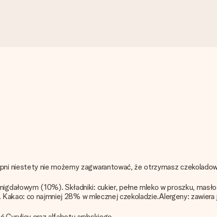
pni niestety nie możemy zagwarantować, że otrzymasz czekoladowy
igdałowym (10%). Składniki: cukier, pełne mleko w proszku, masł
. Kakao: co najmniej 28% w mlecznej czekoladzie.Alergeny: zawiera ja
 Cyrylicy oraz alfabetu arabskiego