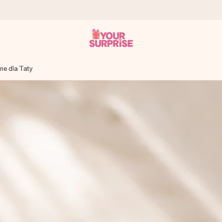
ne dla Taty
a – dzięki czemu możesz go dać dokładnie we właściwym momencie
e Reviews.
niem, swoim zdjęciem lub wiadomością, która naprawdę poruszy serce