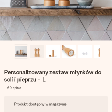
imieniem, swoim zdjęciem lub wiadomością, która naprawdę
poruszy serce. Bez problemu, po prostu ogrom miłości na
tę chwilę.
Personalizowany zestaw młynków do
soli i pieprzu - L
69
opinie
Produkt dostępny w magazynie