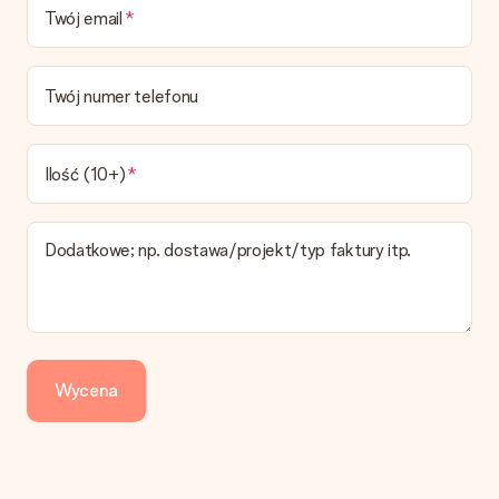
Twój email
datę doręczenia w momencie składania zamówienia.
Jaki jest czas dostawy i kiedy otrzymam mój prezent?
Przewidywany czas dostawy można znaleźć na stronie
Twój numer telefonu
produktu.
Jakie opcje dostawy mogę wybrać?
W koszyku zamówień mamy kilka opcji dostawy. Termin
Ilość (10+)
pokazany na stronie produktu odnosi się do najtańszej i
najwolniejszej formy wysyłki.
Dodatkowe; np. dostawa/projekt/typ faktury itp.
Zapłata
Jak mogę zapłacić zamówienie?
Oferujemy następujące formy płatności: Przelewy24,
Dotpay, karta kredytowa, lub przelew bankowy. W przypadku
zwykłego przelewu należy wziąć pod uwagę dodatkowo do 3
dni przedłużenia dostawy - kwota musi zostać zaksięgowana,
Wycena
aby zamówienie trafiło do produkcji. Robiąc przelew, należy
wybrać Przelew Krajowy Europejski.
Otrzymano prezent
Co zrobić, jeśli zamówienie nie jest spełnia oczekiwań?