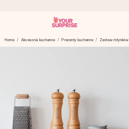
Wysyłka w 1 dzień roboczy
Home
Akcesoria kuchenne
Prezenty kuchenne
Zestaw młynków 
Tworzymy Twój prezent z troską i wysyłamy go w mgnieniu
oka – dzięki czemu możesz go dać dokładnie we
właściwym momencie, kiedy ma to największe znaczenie
4,7 (na podstawie +15 000 opinii)
Nasze prezenty inspirują. Klienci oceniają nas na 4,7 w
Google Reviews.
Darmowy bilecik z życzeniami
Stwórz coś wyjątkowego w zaledwie kilku krokach – z jej