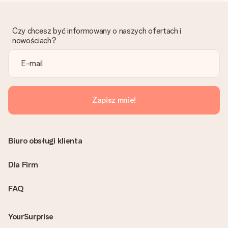
Skontaktuj się z działem obsługi klienta, chętnie pomożesz
znaleźć właściwe rozwiązanie.
Czy chcesz być informowany o naszych ofertach i
Czy faktura jest wysyłana razem z zamówieniem?
nowościach?
Żaden rachunek lub faktura nie jest wysyłany z zamówieniem.
Faktura zostanie wysłana w e-mailu z potwierdzeniem wysyłki.
Możesz ją również znaleźć na koncie MySurprise. Dzięki temu
możesz wysłać prezent bezpośrednio do odbiorcy, co będzie
prawdziwą niespodzianką!
Zapisz mnie!
Biuro obsługi klienta
Dla Firm
FAQ
YourSurprise