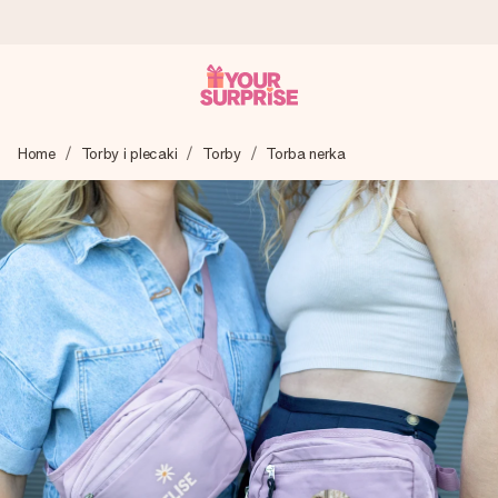
Wysyłka w 1 dzień roboczy
Home
Torby i plecaki
Torby
Torba nerka
Tworzymy Twój prezent z troską i wysyłamy go w mgnieniu
oka – dzięki czemu możesz go dać dokładnie we
właściwym momencie, kiedy ma to największe znaczenie
4,7 (na podstawie +15 000 opinii)
Nasze prezenty inspirują. Klienci oceniają nas na 4,7 w
Google Reviews.
Darmowy bilecik z życzeniami
Stwórz coś wyjątkowego w zaledwie kilku krokach – z jej