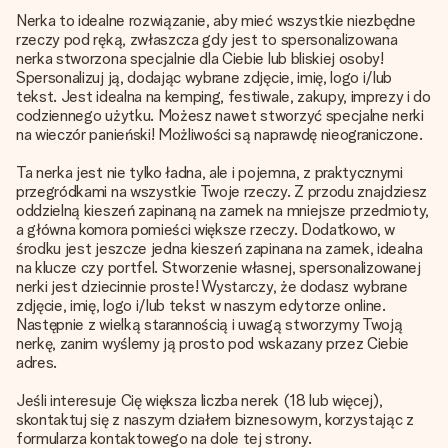
Nerka to idealne rozwiązanie, aby mieć wszystkie niezbędne
rzeczy pod ręką, zwłaszcza gdy jest to spersonalizowana
nerka stworzona specjalnie dla Ciebie lub bliskiej osoby!
Spersonalizuj ją, dodając wybrane zdjęcie, imię, logo i/lub
tekst. Jest idealna na kemping, festiwale, zakupy, imprezy i do
codziennego użytku. Możesz nawet stworzyć specjalne nerki
na wieczór panieński! Możliwości są naprawdę nieograniczone.
Ta nerka jest nie tylko ładna, ale i pojemna, z praktycznymi
przegródkami na wszystkie Twoje rzeczy. Z przodu znajdziesz
oddzielną kieszeń zapinaną na zamek na mniejsze przedmioty,
a główna komora pomieści większe rzeczy. Dodatkowo, w
środku jest jeszcze jedna kieszeń zapinana na zamek, idealna
na klucze czy portfel. Stworzenie własnej, spersonalizowanej
nerki jest dziecinnie proste! Wystarczy, że dodasz wybrane
zdjęcie, imię, logo i/lub tekst w naszym edytorze online.
Następnie z wielką starannością i uwagą stworzymy Twoją
nerkę, zanim wyślemy ją prosto pod wskazany przez Ciebie
adres.
Jeśli interesuje Cię większa liczba nerek (18 lub więcej),
skontaktuj się z naszym działem biznesowym, korzystając z
formularza kontaktowego na dole tej strony.