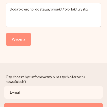
najwolniejszej formy wysyłki.
Dodatkowe; np. dostawa/projekt/typ faktury itp.
Zapłata
Jak mogę zapłacić zamówienie?
Oferujemy następujące formy płatności: Przelewy24,
Dotpay, karta kredytowa, lub przelew bankowy. W przypadku
zwykłego przelewu należy wziąć pod uwagę dodatkowo do 3
dni przedłużenia dostawy - kwota musi zostać zaksięgowana,
Wycena
aby zamówienie trafiło do produkcji. Robiąc przelew, należy
wybrać Przelew Krajowy Europejski.
Otrzymano prezent
Co zrobić, jeśli zamówienie nie jest spełnia oczekiwań?
Skontaktuj się z działem obsługi klienta, chętnie pomożesz
znaleźć właściwe rozwiązanie.
Czy chcesz być informowany o naszych ofertach i
Czy faktura jest wysyłana razem z zamówieniem?
nowościach?
Żaden rachunek lub faktura nie jest wysyłany z zamówieniem.
Faktura zostanie wysłana w e-mailu z potwierdzeniem wysyłki.
Możesz ją również znaleźć na koncie MySurprise. Dzięki temu
możesz wysłać prezent bezpośrednio do odbiorcy, co będzie
prawdziwą niespodzianką!