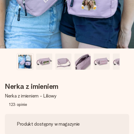
imieniem, swoim zdjęciem lub wiadomością, która naprawdę
poruszy serce. Bez problemu, po prostu ogrom miłości na
tę chwilę.
Nerka z imieniem
Nerka z imieniem - Liliowy
123
opinie
Produkt dostępny w magazynie