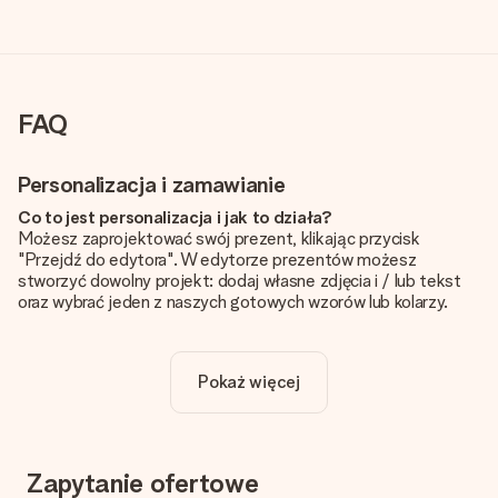
FAQ
Personalizacja i zamawianie
Co to jest personalizacja i jak to działa?
Możesz zaprojektować swój prezent, klikając przycisk
"Przejdź do edytora". W edytorze prezentów możesz
stworzyć dowolny projekt: dodaj własne zdjęcia i / lub tekst
oraz wybrać jeden z naszych gotowych wzorów lub kolarzy.
Czy personalizacja jest wliczona w cenę?
Cena podana na stronie internetowej obejmuje personalizację
Pokaż więcej
Twojego prezentu - ilość zdjęć lub tekstów nie wpływa na
cenę produktu
Skąd mam wiedzieć, czy moje zdjęcie ma odpowiednią
jakość?
Zapytanie ofertowe
Chcemy mieć pewność, że będziesz w pełni zadowolony ze