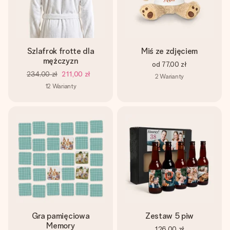
Szlafrok frotte dla
Miś ze zdjęciem
mężczyzn
od
77,00 zł
234,00 zł
211,00 zł
2
Warianty
12
Warianty
Gra pamięciowa
Zestaw 5 piw
Memory
126,00 zł