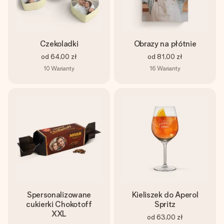
Czekoladki
Obrazy na płótnie
od
64,00 zł
od
81,00 zł
10
Warianty
16
Warianty
Spersonalizowane
Kieliszek do Aperol
cukierki Chokotoff
Spritz
XXL
od
63,00 zł