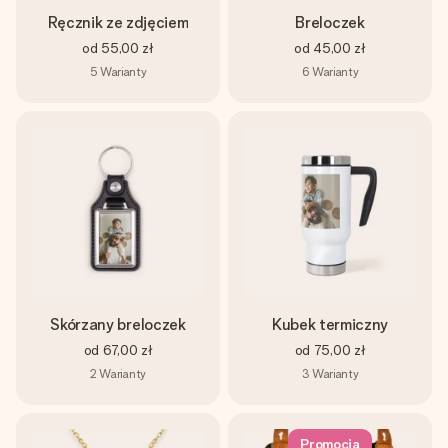
Ręcznik ze zdjęciem
Breloczek
od
55,00 zł
od
45,00 zł
5
Warianty
6
Warianty
Skórzany breloczek
Kubek termiczny
od
67,00 zł
od
75,00 zł
2
Warianty
3
Warianty
Promocja