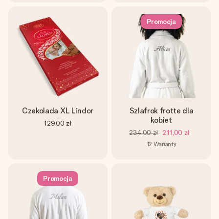
Promocja
Czekolada XL Lindor
Szlafrok frotte dla
kobiet
129,00 zł
234,00 zł
211,00 zł
12
Warianty
Promocja