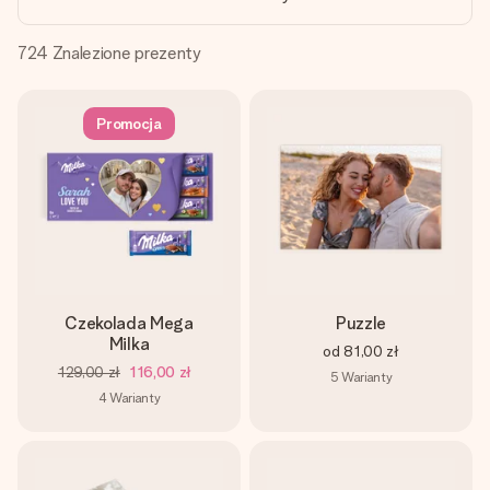
imieniem, swoim zdjęciem lub wiadomością, która naprawdę
poruszy serce. Bez problemu, po prostu ogrom miłości na
tę chwilę.
724
Znalezione prezenty
Promocja
Czekolada Mega
Puzzle
Milka
od
81,00 zł
129,00 zł
116,00 zł
5
Warianty
4
Warianty