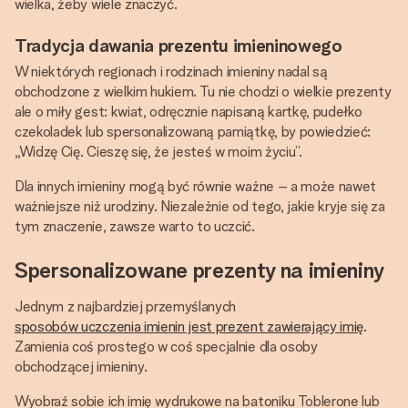
wielka, żeby wiele znaczyć.
Tradycja dawania prezentu imieninowego
W niektórych regionach i rodzinach imieniny nadal są
obchodzone z wielkim hukiem. Tu nie chodzi o wielkie prezenty
ale o miły gest: kwiat, odręcznie napisaną kartkę, pudełko
czekoladek lub spersonalizowaną pamiątkę, by powiedzieć:
„Widzę Cię. Cieszę się, że jesteś w moim życiu”.
Dla innych imieniny mogą być równie ważne – a może nawet
ważniejsze niż urodziny. Niezależnie od tego, jakie kryje się za
tym znaczenie, zawsze warto to uczcić.
Spersonalizowane prezenty na imieniny
Jednym z najbardziej przemyślanych
sposobów uczczenia imienin jest prezent zawierający imię
.
Zamienia coś prostego w coś specjalnie dla osoby
obchodzącej imieniny.
Wyobraź sobie ich imię wydrukowe na batoniku Toblerone lub