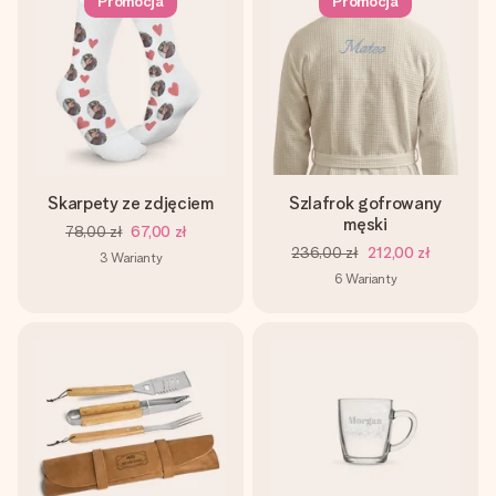
Promocja
Promocja
Skarpety ze zdjęciem
Szlafrok gofrowany
męski
78,00 zł
67,00 zł
236,00 zł
212,00 zł
3
Warianty
6
Warianty