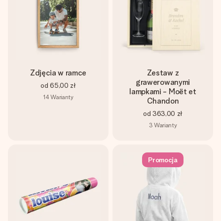
Zdjęcia w ramce
Zestaw z
grawerowanymi
od
65,00 zł
lampkami - Moët et
14
Warianty
Chandon
od
363,00 zł
3
Warianty
Promocja