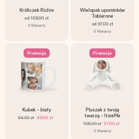
Króliczek Richie
Wielopak upominków
Toblerone
od
109,00 zł
od
97,00 zł
9
Warianty
6
Warianty
Promocja
Promocja
Kubek - biały
Pluszak z twoją
twarzą - ItsieMe
54,00 zł
49,00 zł
108,00 zł
97,00 zł
6
Warianty