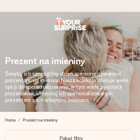
Wysyłka w 1 dzień roboczy
Tworzymy Twój prezent z troską i wysyłamy go w mgnieniu
oka – dzięki czemu możesz go dać dokładnie we
właściwym momencie, kiedy ma to największe znaczenie
Prezent na imieniny
Świętuj ich szczególny dzień spersonalizowanymi
prezentami na imieniny. Nasza kolekcja oferuje wiele
4,7 (na podstawie +15 000 opinii)
opcji do spersonalizowania, w tym wiele pysznych
Nasze prezenty inspirują. Klienci oceniają nas na 4,7 w
przysmaków. Uhonoruj ich spersonalizowanym
Google Reviews.
prezentem z ich własnymi imionami.
Home
Prezent na imieniny
Darmowy bilecik z życzeniami
Stwórz coś wyjątkowego w zaledwie kilku krokach – z jej
Pokaż filtry