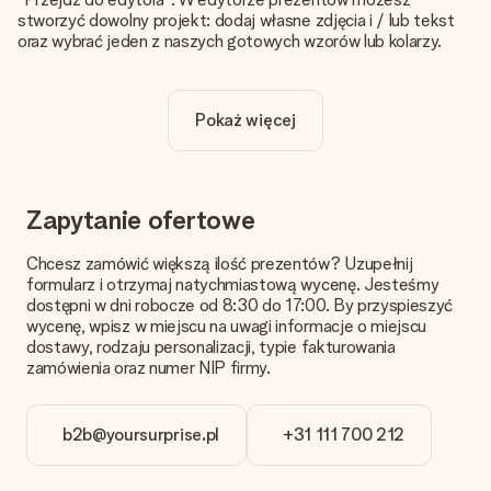
stworzyć dowolny projekt: dodaj własne zdjęcia i / lub tekst
oraz wybrać jeden z naszych gotowych wzorów lub kolarzy.
Czy personalizacja jest wliczona w cenę?
Cena podana na stronie internetowej obejmuje personalizację
Pokaż więcej
Twojego prezentu - ilość zdjęć lub tekstów nie wpływa na
cenę produktu
Skąd mam wiedzieć, czy moje zdjęcie ma odpowiednią
jakość?
Zapytanie ofertowe
Chcemy mieć pewność, że będziesz w pełni zadowolony ze
swojego prezentu. Dlatego ważne jest, aby używać zdjęć
Chcesz zamówić większą ilość prezentów? Uzupełnij
wysokiej jakości. Jeśli nie masz pewności co do jakości zdjęcia,
formularz i otrzymaj natychmiastową wycenę. Jesteśmy
skontaktuj się z naszym działem obsługi klienta i dołącz
dostępni w dni robocze od 8:30 do 17:00. By przyspieszyć
zdjęcie wraz z prezentem, który chcesz zamówić. Będą oni
wycenę, wpisz w miejscu na uwagi informacje o miejscu
mogli sprawdzić dla Ciebie jakość zdjęcia!
dostawy, rodzaju personalizacji, typie fakturowania
zamówienia oraz numer NIP firmy.
Format zdjęć?
Pliki JPG i PNG mogą być dodane w edytorze. Jeśli masz
zdjęcie lub grafikę w innym formacie i nie możesz sam go
b2b@yoursurprise.pl
+31 111 700 212
zmienić skontaktuj się z nami, z chęcią pomożemy!
Co zrobić, jeśli kolor lub opcja prezentu, którą chcę, nie