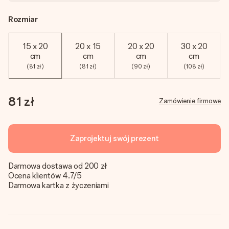
Rozmiar
15 x 20
20 x 15
20 x 20
30 x 20
cm
cm
cm
cm
(81 zł)
(81 zł)
(90 zł)
(108 zł)
81 zł
Zamówienie firmowe
Zaprojektuj swój prezent
Darmowa dostawa od 200 zł
Ocena klientów 4.7/5
Darmowa kartka z życzeniami