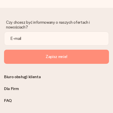
Co zrobić, jeśli zamówienie nie jest spełnia oczekiwań?
Skontaktuj się z działem obsługi klienta, chętnie pomożesz
znaleźć właściwe rozwiązanie.
Czy chcesz być informowany o naszych ofertach i
Czy faktura jest wysyłana razem z zamówieniem?
nowościach?
Żaden rachunek lub faktura nie jest wysyłany z zamówieniem.
Faktura zostanie wysłana w e-mailu z potwierdzeniem wysyłki.
Możesz ją również znaleźć na koncie MySurprise. Dzięki temu
możesz wysłać prezent bezpośrednio do odbiorcy, co będzie
prawdziwą niespodzianką!
Zapisz mnie!
Biuro obsługi klienta
Dla Firm
FAQ