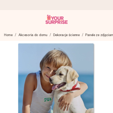
Wysyłka w 1 dzień roboczy
Home
Akcesoria do domu
Dekoracje ścienne
Panele ze zdjęciam
Tworzymy Twój prezent z troską i wysyłamy go w mgnieniu
oka – dzięki czemu możesz go dać dokładnie we
właściwym momencie, kiedy ma to największe znaczenie
4,7 (na podstawie +15 000 opinii)
Nasze prezenty inspirują. Klienci oceniają nas na 4,7 w
Google Reviews.
Darmowy bilecik z życzeniami
Stwórz coś wyjątkowego w zaledwie kilku krokach – z jej