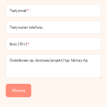
Niestety nie ma możliwości samemu wybrać datę dostawy. Na
stronie produktu pokazujemy najbardziej prawdopodobną
Twój email
datę doręczenia w momencie składania zamówienia.
Jaki jest czas dostawy i kiedy otrzymam mój prezent?
Przewidywany czas dostawy można znaleźć na stronie
Twój numer telefonu
produktu.
Jakie opcje dostawy mogę wybrać?
W koszyku zamówień mamy kilka opcji dostawy. Termin
Ilość (10+)
pokazany na stronie produktu odnosi się do najtańszej i
najwolniejszej formy wysyłki.
Dodatkowe; np. dostawa/projekt/typ faktury itp.
Zapłata
Jak mogę zapłacić zamówienie?
Oferujemy następujące formy płatności: Przelewy24,
Dotpay, karta kredytowa, lub przelew bankowy. W przypadku
zwykłego przelewu należy wziąć pod uwagę dodatkowo do 3
dni przedłużenia dostawy - kwota musi zostać zaksięgowana,
Wycena
aby zamówienie trafiło do produkcji. Robiąc przelew, należy
wybrać Przelew Krajowy Europejski.
Otrzymano prezent