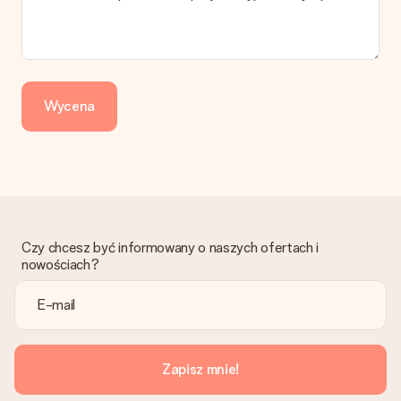
Jak mogę zapłacić zamówienie?
Oferujemy następujące formy płatności: Przelewy24,
Dotpay, karta kredytowa, lub przelew bankowy. W przypadku
zwykłego przelewu należy wziąć pod uwagę dodatkowo do 3
dni przedłużenia dostawy - kwota musi zostać zaksięgowana,
Wycena
aby zamówienie trafiło do produkcji. Robiąc przelew, należy
wybrać Przelew Krajowy Europejski.
Otrzymano prezent
Co zrobić, jeśli zamówienie nie jest spełnia oczekiwań?
Skontaktuj się z działem obsługi klienta, chętnie pomożesz
znaleźć właściwe rozwiązanie.
Czy chcesz być informowany o naszych ofertach i
Czy faktura jest wysyłana razem z zamówieniem?
nowościach?
Żaden rachunek lub faktura nie jest wysyłany z zamówieniem.
Faktura zostanie wysłana w e-mailu z potwierdzeniem wysyłki.
Możesz ją również znaleźć na koncie MySurprise. Dzięki temu
możesz wysłać prezent bezpośrednio do odbiorcy, co będzie
prawdziwą niespodzianką!
Zapisz mnie!