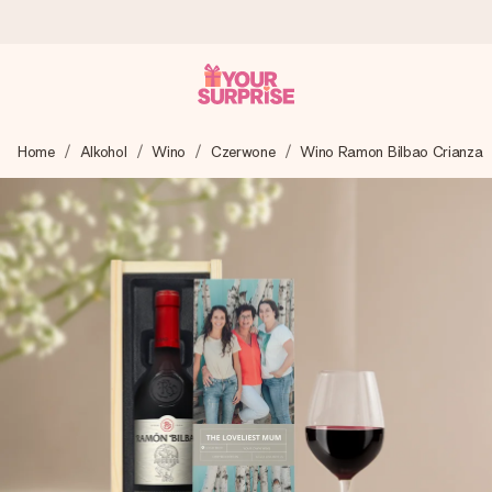
Wysyłka w 1 dzień roboczy
Home
Alkohol
Wino
Czerwone
Wino Ramon Bilbao Crianza
Tworzymy Twój prezent z troską i wysyłamy go w mgnieniu
oka – dzięki czemu możesz go dać dokładnie we
właściwym momencie, kiedy ma to największe znaczenie
4,7 (na podstawie +15 000 opinii)
Nasze prezenty inspirują. Klienci oceniają nas na 4,7 w
Google Reviews.
Darmowy bilecik z życzeniami
Stwórz coś wyjątkowego w zaledwie kilku krokach – z jej