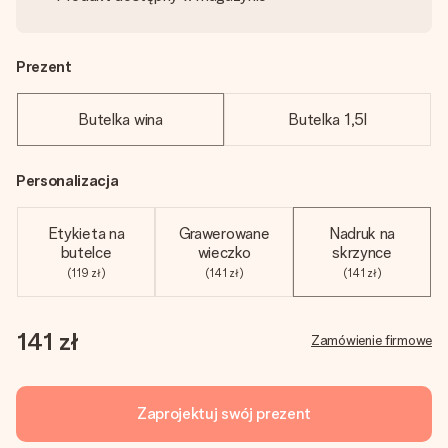
Prezent
Butelka wina
Butelka 1,5l
Personalizacja
Etykieta na
Grawerowane
Nadruk na
butelce
wieczko
skrzynce
(119 zł)
(141 zł)
(141 zł)
141 zł
Zamówienie firmowe
Zaprojektuj swój prezent