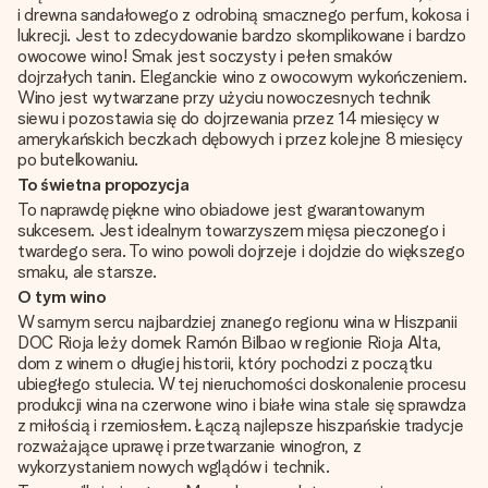
i drewna sandałowego z odrobiną smacznego perfum, kokosa i
lukrecji. Jest to zdecydowanie bardzo skomplikowane i bardzo
owocowe wino! Smak jest soczysty i pełen smaków
dojrzałych tanin. Eleganckie wino z owocowym wykończeniem.
Wino jest wytwarzane przy użyciu nowoczesnych technik
siewu i pozostawia się do dojrzewania przez 14 miesięcy w
amerykańskich beczkach dębowych i przez kolejne 8 miesięcy
po butelkowaniu.
To świetna propozycja
To naprawdę piękne wino obiadowe jest gwarantowanym
sukcesem. Jest idealnym towarzyszem mięsa pieczonego i
twardego sera. To wino powoli dojrzeje i dojdzie do większego
smaku, ale starsze.
O tym wino
W samym sercu najbardziej znanego regionu wina w Hiszpanii
DOC Rioja leży domek Ramón Bilbao w regionie Rioja Alta,
dom z winem o długiej historii, który pochodzi z początku
ubiegłego stulecia. W tej nieruchomości doskonalenie procesu
produkcji wina na czerwone wino i białe wina stale się sprawdza
z miłością i rzemiosłem. Łączą najlepsze hiszpańskie tradycje
rozważające uprawę i przetwarzanie winogron, z
wykorzystaniem nowych wglądów i technik.