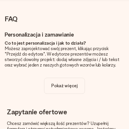
FAQ
Personalizacja i zamawianie
Co to jest personalizacja i jak to działa?
Możesz zaprojektować swój prezent, klikając przycisk
"Przejdź do edytora". W edytorze prezentów możesz
stworzyć dowolny projekt: dodaj własne zdjęcia i / lub tekst
oraz wybrać jeden z naszych gotowych wzorów lub kolarzy.
Czy personalizacja jest wliczona w cenę?
Cena podana na stronie internetowej obejmuje personalizację
Pokaż więcej
Twojego prezentu - ilość zdjęć lub tekstów nie wpływa na
cenę produktu
Skąd mam wiedzieć, czy moje zdjęcie ma odpowiednią
jakość?
Zapytanie ofertowe
Chcemy mieć pewność, że będziesz w pełni zadowolony ze
swojego prezentu. Dlatego ważne jest, aby używać zdjęć
Chcesz zamówić większą ilość prezentów? Uzupełnij
wysokiej jakości. Jeśli nie masz pewności co do jakości zdjęcia,
formularz i otrzymaj natychmiastową wycenę. Jesteśmy