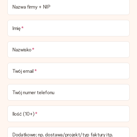
Obecnie nie mamy (jeszcze) usługi pakowania prezentów do
Nazwa firmy + NIP
owijania prezentów. Dostarczamy nasze prezenty w fajnym
pudełku, ewentualnie możesz dokupić kopertę lub pudełko
prezentowe.
Imię
Czas dostawy, opcje dostawy oraz koszty
dostawy
Nazwisko
Czy mogę wybrać datę dostawy?
Niestety nie ma możliwości samemu wybrać datę dostawy. Na
stronie produktu pokazujemy najbardziej prawdopodobną
Twój email
datę doręczenia w momencie składania zamówienia.
Jaki jest czas dostawy i kiedy otrzymam mój prezent?
Przewidywany czas dostawy można znaleźć na stronie
Twój numer telefonu
produktu.
Jakie opcje dostawy mogę wybrać?
W koszyku zamówień mamy kilka opcji dostawy. Termin
Ilość (10+)
pokazany na stronie produktu odnosi się do najtańszej i
najwolniejszej formy wysyłki.
Dodatkowe; np. dostawa/projekt/typ faktury itp.
Zapłata