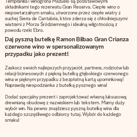
Tempranilla i winogrona Mazuelo są podstawowymi
składnikami tego rezerwatu Gran Reserva. Ciepłe wino o
niepowtarzalnym smaku, utworzone przez ciepłe wiatry z
suchej Sierra de Cantabria, które zderza się z chłodniejszymi
wiatrami z Morza Śródziemnego i idealną wilgotnością z
powodu rzeki Ebro.
Daj pyszną butelkę Ramon Bilbao Gran Crianza
czerwone wino w spersonalizowanym
przypadku jako prezent!
Zaskocz swoich najlepszych przyjaciół, partnera, rodziców lub
relacji biznesowych z piękną butelką głębokiego czerwonego
wina w pięknym przypadku z bezpłatną kartą upominkową!
Naprawdę niespodzianka z butelką pysznego wina!
Dodać specjalny prezent i zaprojektować własną luksusową
drewnianą obudowę z nazwiskiem lub tekstem. Mamy duży
wybór win. Na pewno znajdziesz pyszną butelkę wina dla
każdego szczęśliwego odbiorcy tutaj. Wybór do każdego
smaku!