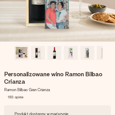
imieniem, swoim zdjęciem lub wiadomością, która naprawdę
poruszy serce. Bez problemu, po prostu ogrom miłości na
tę chwilę.
Personalizowane wino Ramon Bilbao
Crianza
Ramon Bilbao Gran Crianza
183
opinie
Produkt dostępny w magazynie