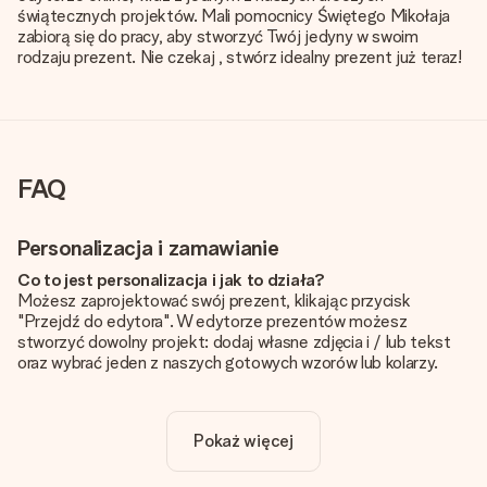
świątecznych projektów. Mali pomocnicy Świętego Mikołaja
zabiorą się do pracy, aby stworzyć Twój jedyny w swoim
rodzaju prezent. Nie czekaj , stwórz idealny prezent już teraz!
FAQ
Personalizacja i zamawianie
Co to jest personalizacja i jak to działa?
Możesz zaprojektować swój prezent, klikając przycisk
"Przejdź do edytora". W edytorze prezentów możesz
stworzyć dowolny projekt: dodaj własne zdjęcia i / lub tekst
oraz wybrać jeden z naszych gotowych wzorów lub kolarzy.
Czy personalizacja jest wliczona w cenę?
Cena podana na stronie internetowej obejmuje personalizację
Pokaż więcej
Twojego prezentu - ilość zdjęć lub tekstów nie wpływa na
cenę produktu