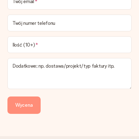
Twój email
datę doręczenia w momencie składania zamówienia.
Jaki jest czas dostawy i kiedy otrzymam mój prezent?
Przewidywany czas dostawy można znaleźć na stronie
Twój numer telefonu
produktu.
Jakie opcje dostawy mogę wybrać?
W koszyku zamówień mamy kilka opcji dostawy. Termin
Ilość (10+)
pokazany na stronie produktu odnosi się do najtańszej i
najwolniejszej formy wysyłki.
Dodatkowe; np. dostawa/projekt/typ faktury itp.
Zapłata
Jak mogę zapłacić zamówienie?
Oferujemy następujące formy płatności: Przelewy24,
Dotpay, karta kredytowa, lub przelew bankowy. W przypadku
zwykłego przelewu należy wziąć pod uwagę dodatkowo do 3
dni przedłużenia dostawy - kwota musi zostać zaksięgowana,
Wycena
aby zamówienie trafiło do produkcji. Robiąc przelew, należy
wybrać Przelew Krajowy Europejski.
Otrzymano prezent
Co zrobić, jeśli zamówienie nie jest spełnia oczekiwań?