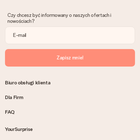
Skontaktuj się z działem obsługi klienta, chętnie pomożesz
znaleźć właściwe rozwiązanie.
Czy chcesz być informowany o naszych ofertach i
Czy faktura jest wysyłana razem z zamówieniem?
nowościach?
Żaden rachunek lub faktura nie jest wysyłany z zamówieniem.
Faktura zostanie wysłana w e-mailu z potwierdzeniem wysyłki.
Możesz ją również znaleźć na koncie MySurprise. Dzięki temu
możesz wysłać prezent bezpośrednio do odbiorcy, co będzie
prawdziwą niespodzianką!
Zapisz mnie!
Biuro obsługi klienta
Dla Firm
FAQ
YourSurprise