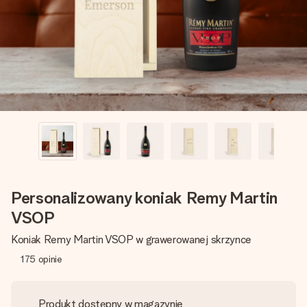
imieniem, swoim zdjęciem lub wiadomością, która naprawdę
poruszy serce. Bez problemu, po prostu ogrom miłości na
tę chwilę.
Personalizowany koniak Remy Martin
VSOP
Koniak Remy Martin VSOP w grawerowanej skrzynce
175
opinie
Produkt dostępny w magazynie