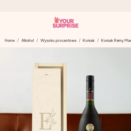
Wysyłka w 1 dzień roboczy
Home
Alkohol
Wysoko procentowe
Koniak
Koniak Remy Mar
Tworzymy Twój prezent z troską i wysyłamy go w mgnieniu
oka – dzięki czemu możesz go dać dokładnie we
właściwym momencie, kiedy ma to największe znaczenie
4,7 (na podstawie +15 000 opinii)
Nasze prezenty inspirują. Klienci oceniają nas na 4,7 w
Google Reviews.
Darmowy bilecik z życzeniami
Stwórz coś wyjątkowego w zaledwie kilku krokach – z jej