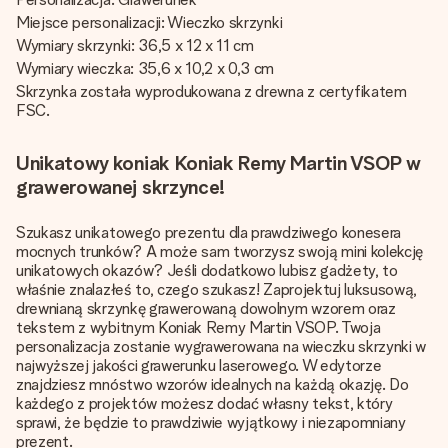
Miejsce personalizacji: Wieczko skrzynki
Wymiary skrzynki: 36,5 x 12 x 11 cm
Wymiary wieczka: 35,6 x 10,2 x 0,3 cm
Skrzynka została wyprodukowana z drewna z certyfikatem
FSC.
Unikatowy koniak Koniak Remy Martin VSOP w
grawerowanej skrzynce!
Szukasz unikatowego prezentu dla prawdziwego konesera
mocnych trunków? A może sam tworzysz swoją mini kolekcję
unikatowych okazów? Jeśli dodatkowo lubisz gadżety, to
właśnie znalazłeś to, czego szukasz! Zaprojektuj luksusową,
drewnianą skrzynkę grawerowaną dowolnym wzorem oraz
tekstem z wybitnym Koniak Remy Martin VSOP. Twoja
personalizacja zostanie wygrawerowana na wieczku skrzynki w
najwyższej jakości grawerunku laserowego. W edytorze
znajdziesz mnóstwo wzorów idealnych na każdą okazję. Do
każdego z projektów możesz dodać własny tekst, który
sprawi, że będzie to prawdziwie wyjątkowy i niezapomniany
prezent.