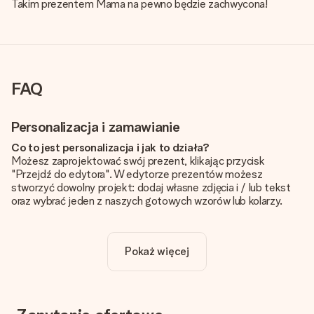
Takim prezentem Mama na pewno będzie zachwycona!
FAQ
Personalizacja i zamawianie
Co to jest personalizacja i jak to działa?
Możesz zaprojektować swój prezent, klikając przycisk
"Przejdź do edytora". W edytorze prezentów możesz
stworzyć dowolny projekt: dodaj własne zdjęcia i / lub tekst
oraz wybrać jeden z naszych gotowych wzorów lub kolarzy.
Czy personalizacja jest wliczona w cenę?
Cena podana na stronie internetowej obejmuje personalizację
Pokaż więcej
Twojego prezentu - ilość zdjęć lub tekstów nie wpływa na
cenę produktu
Skąd mam wiedzieć, czy moje zdjęcie ma odpowiednią
jakość?