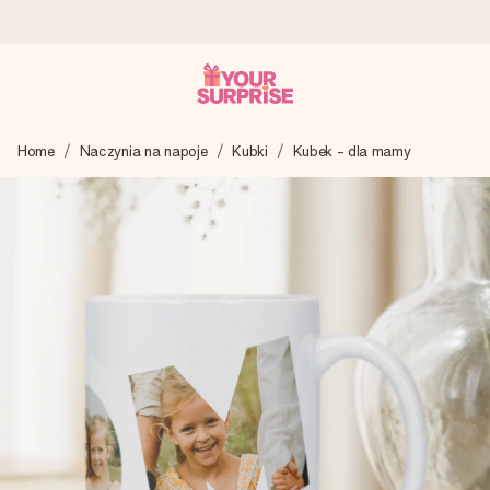
Wysyłka w 1 dzień roboczy
Home
Naczynia na napoje
Kubki
Kubek - dla mamy
Tworzymy Twój prezent z troską i wysyłamy go w mgnieniu
oka – dzięki czemu możesz go dać dokładnie we
właściwym momencie, kiedy ma to największe znaczenie
4,7 (na podstawie +15 000 opinii)
Nasze prezenty inspirują. Klienci oceniają nas na 4,7 w
Google Reviews.
Darmowy bilecik z życzeniami
Stwórz coś wyjątkowego w zaledwie kilku krokach – z jej