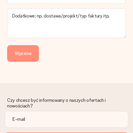
najwolniejszej formy wysyłki.
Dodatkowe; np. dostawa/projekt/typ faktury itp.
Zapłata
Jak mogę zapłacić zamówienie?
Oferujemy następujące formy płatności: Przelewy24,
Dotpay, karta kredytowa, lub przelew bankowy. W przypadku
zwykłego przelewu należy wziąć pod uwagę dodatkowo do 3
dni przedłużenia dostawy - kwota musi zostać zaksięgowana,
Wycena
aby zamówienie trafiło do produkcji. Robiąc przelew, należy
wybrać Przelew Krajowy Europejski.
Otrzymano prezent
Co zrobić, jeśli zamówienie nie jest spełnia oczekiwań?
Skontaktuj się z działem obsługi klienta, chętnie pomożesz
znaleźć właściwe rozwiązanie.
Czy chcesz być informowany o naszych ofertach i
Czy faktura jest wysyłana razem z zamówieniem?
nowościach?
Żaden rachunek lub faktura nie jest wysyłany z zamówieniem.
Faktura zostanie wysłana w e-mailu z potwierdzeniem wysyłki.
Możesz ją również znaleźć na koncie MySurprise. Dzięki temu
możesz wysłać prezent bezpośrednio do odbiorcy, co będzie
prawdziwą niespodzianką!