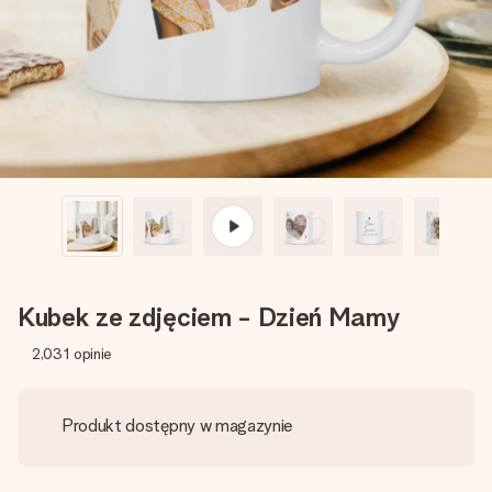
imieniem, swoim zdjęciem lub wiadomością, która naprawdę
poruszy serce. Bez problemu, po prostu ogrom miłości na
tę chwilę.
Kubek ze zdjęciem - Dzień Mamy
2,031
opinie
Produkt dostępny w magazynie