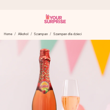
Wysyłka w 1 dzień roboczy
Home
Alkohol
Szampan
Szampan dla dzieci
Tworzymy Twój prezent z troską i wysyłamy go w mgnieniu
oka – dzięki czemu możesz go dać dokładnie we
właściwym momencie, kiedy ma to największe znaczenie
4,7 (na podstawie +15 000 opinii)
Nasze prezenty inspirują. Klienci oceniają nas na 4,7 w
Google Reviews.
Darmowy bilecik z życzeniami
Stwórz coś wyjątkowego w zaledwie kilku krokach – z jej