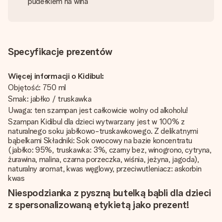
pudełkiem na wina
Specyfikacje prezentów
Więcej informacji o Kidibul:
Objętość: 750 ml
Smak: jabłko / truskawka
Uwaga: ten szampan jest całkowicie wolny od alkoholu!
Szampan Kidibul dla dzieci wytwarzany jest w 100% z
naturalnego soku jabłkowo-truskawkowego. Z delikatnymi
bąbelkami Składniki: Sok owocowy na bazie koncentratu
(jabłko: 95%, truskawka: 3%, czarny bez, winogrono, cytryna,
żurawina, malina, czarna porzeczka, wiśnia, jeżyna, jagoda),
naturalny aromat, kwas węglowy, przeciwutleniacz: askorbin
kwas
Niespodzianka z pyszną butelką bąbli dla dzieci
z spersonalizowaną etykietą jako prezent!