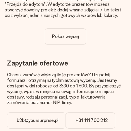
"Przejdź do edytora". W edytorze prezentów możesz
stworzyć dowolny projekt: dodaj własne zdjęcia i / lub tekst
oraz wybrać jeden z naszych gotowych wzorów lub kolarzy.
Czy personalizacja jest wliczona w cenę?
Cena podana na stronie internetowej obejmuje personalizację
Pokaż więcej
Twojego prezentu - ilość zdjęć lub tekstów nie wpływa na
cenę produktu
Skąd mam wiedzieć, czy moje zdjęcie ma odpowiednią
jakość?
Zapytanie ofertowe
Chcemy mieć pewność, że będziesz w pełni zadowolony ze
swojego prezentu. Dlatego ważne jest, aby używać zdjęć
Chcesz zamówić większą ilość prezentów? Uzupełnij
wysokiej jakości. Jeśli nie masz pewności co do jakości zdjęcia,
formularz i otrzymaj natychmiastową wycenę. Jesteśmy
skontaktuj się z naszym działem obsługi klienta i dołącz
dostępni w dni robocze od 8:30 do 17:00. By przyspieszyć
zdjęcie wraz z prezentem, który chcesz zamówić. Będą oni
wycenę, wpisz w miejscu na uwagi informacje o miejscu
mogli sprawdzić dla Ciebie jakość zdjęcia!
dostawy, rodzaju personalizacji, typie fakturowania
zamówienia oraz numer NIP firmy.
Format zdjęć?
Pliki JPG i PNG mogą być dodane w edytorze. Jeśli masz
zdjęcie lub grafikę w innym formacie i nie możesz sam go
b2b@yoursurprise.pl
+31 111 700 212
zmienić skontaktuj się z nami, z chęcią pomożemy!