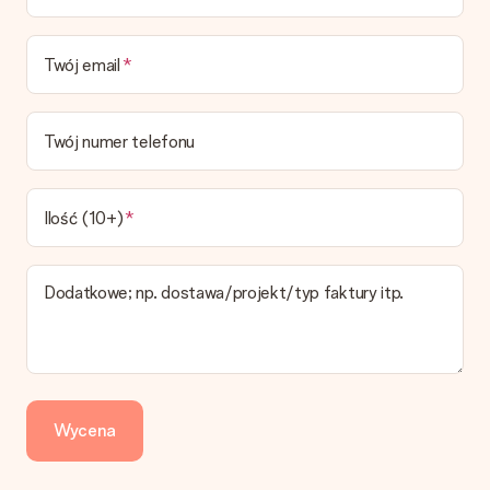
Czy mogę wybrać datę dostawy?
Niestety nie ma możliwości samemu wybrać datę dostawy. Na
stronie produktu pokazujemy najbardziej prawdopodobną
Twój email
datę doręczenia w momencie składania zamówienia.
Jaki jest czas dostawy i kiedy otrzymam mój prezent?
Przewidywany czas dostawy można znaleźć na stronie
Twój numer telefonu
produktu.
Jakie opcje dostawy mogę wybrać?
W koszyku zamówień mamy kilka opcji dostawy. Termin
Ilość (10+)
pokazany na stronie produktu odnosi się do najtańszej i
najwolniejszej formy wysyłki.
Dodatkowe; np. dostawa/projekt/typ faktury itp.
Zapłata
Jak mogę zapłacić zamówienie?
Oferujemy następujące formy płatności: Przelewy24,
Dotpay, karta kredytowa, lub przelew bankowy. W przypadku
zwykłego przelewu należy wziąć pod uwagę dodatkowo do 3
dni przedłużenia dostawy - kwota musi zostać zaksięgowana,
Wycena
aby zamówienie trafiło do produkcji. Robiąc przelew, należy
wybrać Przelew Krajowy Europejski.