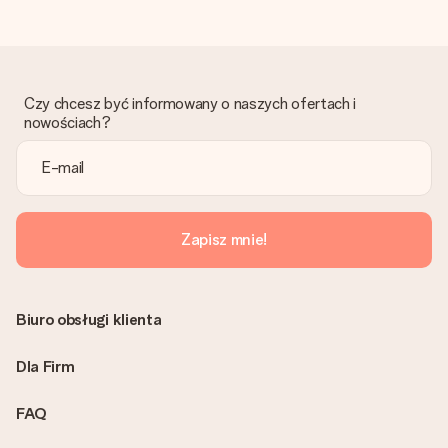
Otrzymano prezent
Co zrobić, jeśli zamówienie nie jest spełnia oczekiwań?
Skontaktuj się z działem obsługi klienta, chętnie pomożesz
znaleźć właściwe rozwiązanie.
Czy chcesz być informowany o naszych ofertach i
Czy faktura jest wysyłana razem z zamówieniem?
nowościach?
Żaden rachunek lub faktura nie jest wysyłany z zamówieniem.
Faktura zostanie wysłana w e-mailu z potwierdzeniem wysyłki.
Możesz ją również znaleźć na koncie MySurprise. Dzięki temu
możesz wysłać prezent bezpośrednio do odbiorcy, co będzie
prawdziwą niespodzianką!
Zapisz mnie!
Biuro obsługi klienta
Dla Firm
FAQ