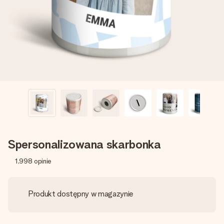
imieniem, swoim zdjęciem lub wiadomością, która naprawdę
poruszy serce. Bez problemu, po prostu ogrom miłości na
tę chwilę.
Spersonalizowana skarbonka
1,998
opinie
Produkt dostępny w magazynie