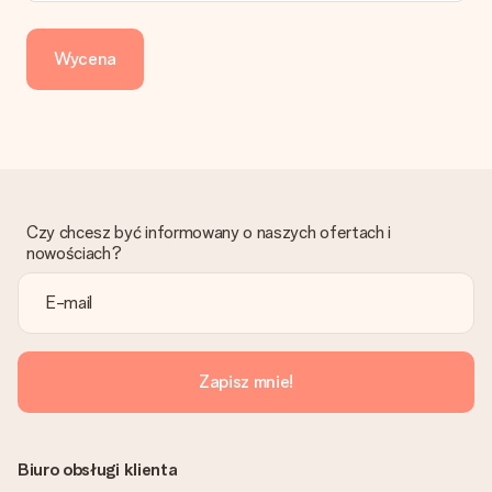
Dotpay, karta kredytowa, lub przelew bankowy. W przypadku
zwykłego przelewu należy wziąć pod uwagę dodatkowo do 3
dni przedłużenia dostawy - kwota musi zostać zaksięgowana,
Wycena
aby zamówienie trafiło do produkcji. Robiąc przelew, należy
wybrać Przelew Krajowy Europejski.
Otrzymano prezent
Co zrobić, jeśli zamówienie nie jest spełnia oczekiwań?
Skontaktuj się z działem obsługi klienta, chętnie pomożesz
znaleźć właściwe rozwiązanie.
Czy chcesz być informowany o naszych ofertach i
Czy faktura jest wysyłana razem z zamówieniem?
nowościach?
Żaden rachunek lub faktura nie jest wysyłany z zamówieniem.
Faktura zostanie wysłana w e-mailu z potwierdzeniem wysyłki.
Możesz ją również znaleźć na koncie MySurprise. Dzięki temu
możesz wysłać prezent bezpośrednio do odbiorcy, co będzie
prawdziwą niespodzianką!
Zapisz mnie!
Biuro obsługi klienta