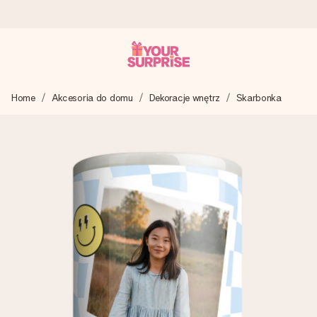
Wysyłka w 1 dzień roboczy
Home
Akcesoria do domu
Dekoracje wnętrz
Skarbonka
Tworzymy Twój prezent z troską i wysyłamy go w mgnieniu
oka – dzięki czemu możesz go dać dokładnie we
właściwym momencie, kiedy ma to największe znaczenie
4,7 (na podstawie +15 000 opinii)
Nasze prezenty inspirują. Klienci oceniają nas na 4,7 w
Google Reviews.
Darmowy bilecik z życzeniami
Stwórz coś wyjątkowego w zaledwie kilku krokach – z jej