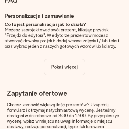
FAQ
Personalizacja i zamawianie
Co to jest personalizacja i jak to działa?
Możesz zaprojektować swój prezent, klikając przycisk
"Przejdź do edytora". W edytorze prezentów możesz
stworzyć dowolny projekt: dodaj własne zdjęcia i / lub tekst
oraz wybrać jeden z naszych gotowych wzorów lub kolarzy.
Czy personalizacja jest wliczona w cenę?
Cena podana na stronie internetowej obejmuje personalizację
Pokaż więcej
Twojego prezentu - ilość zdjęć lub tekstów nie wpływa na
cenę produktu
Skąd mam wiedzieć, czy moje zdjęcie ma odpowiednią
jakość?
Zapytanie ofertowe
Chcemy mieć pewność, że będziesz w pełni zadowolony ze
swojego prezentu. Dlatego ważne jest, aby używać zdjęć
Chcesz zamówić większą ilość prezentów? Uzupełnij
wysokiej jakości. Jeśli nie masz pewności co do jakości zdjęcia,
formularz i otrzymaj natychmiastową wycenę. Jesteśmy
skontaktuj się z naszym działem obsługi klienta i dołącz
dostępni w dni robocze od 8:30 do 17:00. By przyspieszyć
zdjęcie wraz z prezentem, który chcesz zamówić. Będą oni
wycenę, wpisz w miejscu na uwagi informacje o miejscu
mogli sprawdzić dla Ciebie jakość zdjęcia!
dostawy, rodzaju personalizacji, typie fakturowania