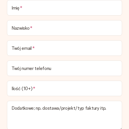
prezentowe.
Imię
Czas dostawy, opcje dostawy oraz koszty
dostawy
Nazwisko
Czy mogę wybrać datę dostawy?
Niestety nie ma możliwości samemu wybrać datę dostawy. Na
stronie produktu pokazujemy najbardziej prawdopodobną
Twój email
datę doręczenia w momencie składania zamówienia.
Jaki jest czas dostawy i kiedy otrzymam mój prezent?
Przewidywany czas dostawy można znaleźć na stronie
Twój numer telefonu
produktu.
Jakie opcje dostawy mogę wybrać?
W koszyku zamówień mamy kilka opcji dostawy. Termin
Ilość (10+)
pokazany na stronie produktu odnosi się do najtańszej i
najwolniejszej formy wysyłki.
Dodatkowe; np. dostawa/projekt/typ faktury itp.
Zapłata
Jak mogę zapłacić zamówienie?
Oferujemy następujące formy płatności: Przelewy24,