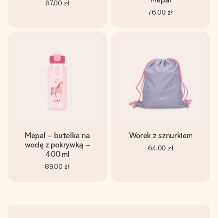
67,00 zł
76,00 zł
Mepal – butelka na
Worek z sznurkiem
wodę z pokrywką –
64,00 zł
400 ml
89,00 zł