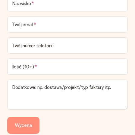
Nazwisko
Czy mogę wybrać datę dostawy?
Niestety nie ma możliwości samemu wybrać datę dostawy. Na
stronie produktu pokazujemy najbardziej prawdopodobną
Twój email
datę doręczenia w momencie składania zamówienia.
Jaki jest czas dostawy i kiedy otrzymam mój prezent?
Przewidywany czas dostawy można znaleźć na stronie
Twój numer telefonu
produktu.
Jakie opcje dostawy mogę wybrać?
W koszyku zamówień mamy kilka opcji dostawy. Termin
Ilość (10+)
pokazany na stronie produktu odnosi się do najtańszej i
najwolniejszej formy wysyłki.
Dodatkowe; np. dostawa/projekt/typ faktury itp.
Zapłata
Jak mogę zapłacić zamówienie?
Oferujemy następujące formy płatności: Przelewy24,
Dotpay, karta kredytowa, lub przelew bankowy. W przypadku
zwykłego przelewu należy wziąć pod uwagę dodatkowo do 3
dni przedłużenia dostawy - kwota musi zostać zaksięgowana,
Wycena
aby zamówienie trafiło do produkcji. Robiąc przelew, należy
wybrać Przelew Krajowy Europejski.