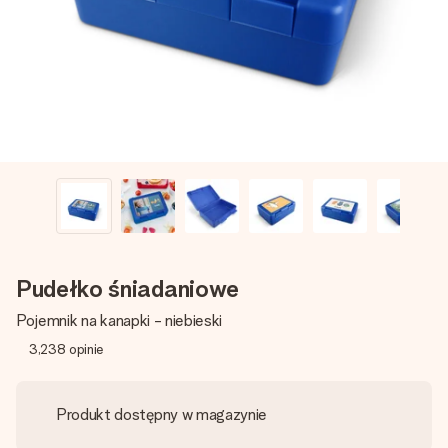
imieniem, swoim zdjęciem lub wiadomością, która naprawdę
poruszy serce. Bez problemu, po prostu ogrom miłości na
tę chwilę.
Pudełko śniadaniowe
Pojemnik na kanapki - niebieski
3,238
opinie
Produkt dostępny w magazynie