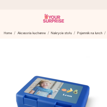
Wysyłka w 1 dzień roboczy
Home
Akcesoria kuchenne
Nakrycie stołu
Pojemnik na lunch
Tworzymy Twój prezent z troską i wysyłamy go w mgnieniu
oka – dzięki czemu możesz go dać dokładnie we
właściwym momencie, kiedy ma to największe znaczenie
4,7 (na podstawie +15 000 opinii)
Nasze prezenty inspirują. Klienci oceniają nas na 4,7 w
Google Reviews.
Darmowy bilecik z życzeniami
Stwórz coś wyjątkowego w zaledwie kilku krokach – z jej