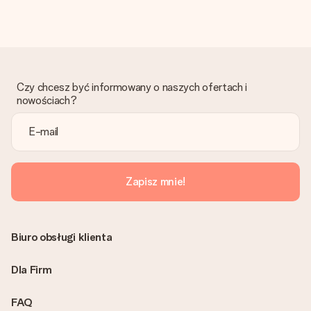
Otrzymano prezent
Co zrobić, jeśli zamówienie nie jest spełnia oczekiwań?
Skontaktuj się z działem obsługi klienta, chętnie pomożesz
znaleźć właściwe rozwiązanie.
Czy chcesz być informowany o naszych ofertach i
Czy faktura jest wysyłana razem z zamówieniem?
nowościach?
Żaden rachunek lub faktura nie jest wysyłany z zamówieniem.
Faktura zostanie wysłana w e-mailu z potwierdzeniem wysyłki.
Możesz ją również znaleźć na koncie MySurprise. Dzięki temu
możesz wysłać prezent bezpośrednio do odbiorcy, co będzie
prawdziwą niespodzianką!
Zapisz mnie!
Biuro obsługi klienta
Dla Firm
FAQ