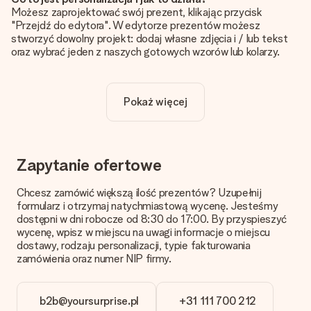
Możesz zaprojektować swój prezent, klikając przycisk
"Przejdź do edytora". W edytorze prezentów możesz
stworzyć dowolny projekt: dodaj własne zdjęcia i / lub tekst
oraz wybrać jeden z naszych gotowych wzorów lub kolarzy.
Czy personalizacja jest wliczona w cenę?
Cena podana na stronie internetowej obejmuje personalizację
Pokaż więcej
Twojego prezentu - ilość zdjęć lub tekstów nie wpływa na
cenę produktu
Skąd mam wiedzieć, czy moje zdjęcie ma odpowiednią
jakość?
Zapytanie ofertowe
Chcemy mieć pewność, że będziesz w pełni zadowolony ze
swojego prezentu. Dlatego ważne jest, aby używać zdjęć
Chcesz zamówić większą ilość prezentów? Uzupełnij
wysokiej jakości. Jeśli nie masz pewności co do jakości zdjęcia,
formularz i otrzymaj natychmiastową wycenę. Jesteśmy
skontaktuj się z naszym działem obsługi klienta i dołącz
dostępni w dni robocze od 8:30 do 17:00. By przyspieszyć
zdjęcie wraz z prezentem, który chcesz zamówić. Będą oni
wycenę, wpisz w miejscu na uwagi informacje o miejscu
mogli sprawdzić dla Ciebie jakość zdjęcia!
dostawy, rodzaju personalizacji, typie fakturowania
zamówienia oraz numer NIP firmy.
Format zdjęć?
Pliki JPG i PNG mogą być dodane w edytorze. Jeśli masz
zdjęcie lub grafikę w innym formacie i nie możesz sam go
b2b@yoursurprise.pl
+31 111 700 212
zmienić skontaktuj się z nami, z chęcią pomożemy!