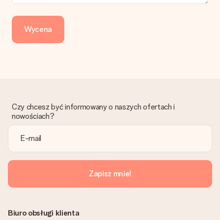
Dotpay, karta kredytowa, lub przelew bankowy. W przypadku
zwykłego przelewu należy wziąć pod uwagę dodatkowo do 3
dni przedłużenia dostawy - kwota musi zostać zaksięgowana,
Wycena
aby zamówienie trafiło do produkcji. Robiąc przelew, należy
wybrać Przelew Krajowy Europejski.
Otrzymano prezent
Co zrobić, jeśli zamówienie nie jest spełnia oczekiwań?
Skontaktuj się z działem obsługi klienta, chętnie pomożesz
znaleźć właściwe rozwiązanie.
Czy chcesz być informowany o naszych ofertach i
Czy faktura jest wysyłana razem z zamówieniem?
nowościach?
Żaden rachunek lub faktura nie jest wysyłany z zamówieniem.
Faktura zostanie wysłana w e-mailu z potwierdzeniem wysyłki.
Możesz ją również znaleźć na koncie MySurprise. Dzięki temu
możesz wysłać prezent bezpośrednio do odbiorcy, co będzie
prawdziwą niespodzianką!
Zapisz mnie!
Biuro obsługi klienta