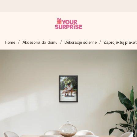
Wysyłka w 1 dzień roboczy
Home
Akcesoria do domu
Dekoracje ścienne
Zaprojektuj plakat
Tworzymy Twój prezent z troską i wysyłamy go w mgnieniu
oka – dzięki czemu możesz go dać dokładnie we
właściwym momencie, kiedy ma to największe znaczenie
4,7 (na podstawie +15 000 opinii)
Nasze prezenty inspirują. Klienci oceniają nas na 4,7 w
Google Reviews.
Darmowy bilecik z życzeniami
Stwórz coś wyjątkowego w zaledwie kilku krokach – z jej