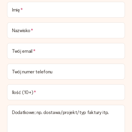
prezentowe.
Imię
Czas dostawy, opcje dostawy oraz koszty
dostawy
Nazwisko
Czy mogę wybrać datę dostawy?
Niestety nie ma możliwości samemu wybrać datę dostawy. Na
stronie produktu pokazujemy najbardziej prawdopodobną
Twój email
datę doręczenia w momencie składania zamówienia.
Jaki jest czas dostawy i kiedy otrzymam mój prezent?
Przewidywany czas dostawy można znaleźć na stronie
Twój numer telefonu
produktu.
Jakie opcje dostawy mogę wybrać?
W koszyku zamówień mamy kilka opcji dostawy. Termin
Ilość (10+)
pokazany na stronie produktu odnosi się do najtańszej i
najwolniejszej formy wysyłki.
Dodatkowe; np. dostawa/projekt/typ faktury itp.
Zapłata
Jak mogę zapłacić zamówienie?
Oferujemy następujące formy płatności: Przelewy24,