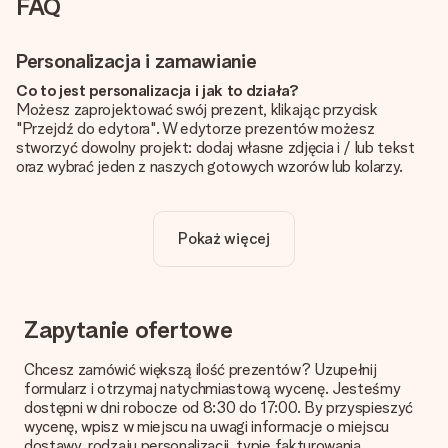
FAQ
Personalizacja i zamawianie
Co to jest personalizacja i jak to działa?
Możesz zaprojektować swój prezent, klikając przycisk
"Przejdź do edytora". W edytorze prezentów możesz
stworzyć dowolny projekt: dodaj własne zdjęcia i / lub tekst
oraz wybrać jeden z naszych gotowych wzorów lub kolarzy.
Czy personalizacja jest wliczona w cenę?
Cena podana na stronie internetowej obejmuje personalizację
Pokaż więcej
Twojego prezentu - ilość zdjęć lub tekstów nie wpływa na
cenę produktu
Skąd mam wiedzieć, czy moje zdjęcie ma odpowiednią
jakość?
Zapytanie ofertowe
Chcemy mieć pewność, że będziesz w pełni zadowolony ze
swojego prezentu. Dlatego ważne jest, aby używać zdjęć
Chcesz zamówić większą ilość prezentów? Uzupełnij
wysokiej jakości. Jeśli nie masz pewności co do jakości zdjęcia,
formularz i otrzymaj natychmiastową wycenę. Jesteśmy
skontaktuj się z naszym działem obsługi klienta i dołącz
dostępni w dni robocze od 8:30 do 17:00. By przyspieszyć
zdjęcie wraz z prezentem, który chcesz zamówić. Będą oni
wycenę, wpisz w miejscu na uwagi informacje o miejscu
mogli sprawdzić dla Ciebie jakość zdjęcia!
dostawy, rodzaju personalizacji, typie fakturowania