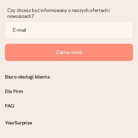
znaleźć właściwe rozwiązanie.
Czy chcesz być informowany o naszych ofertach i
Czy faktura jest wysyłana razem z zamówieniem?
nowościach?
Żaden rachunek lub faktura nie jest wysyłany z zamówieniem.
Faktura zostanie wysłana w e-mailu z potwierdzeniem wysyłki.
Możesz ją również znaleźć na koncie MySurprise. Dzięki temu
możesz wysłać prezent bezpośrednio do odbiorcy, co będzie
prawdziwą niespodzianką!
Zapisz mnie!
Biuro obsługi klienta
Dla Firm
FAQ
YourSurprise