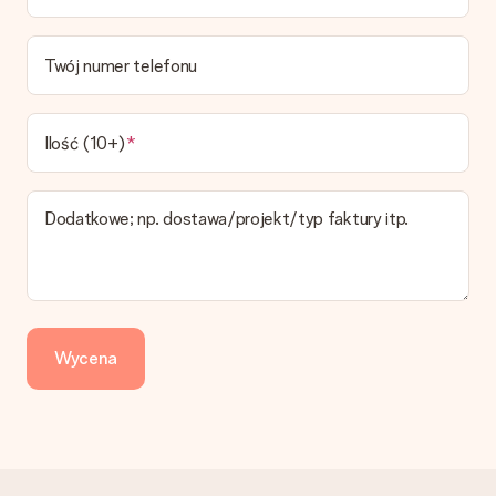
Jaki jest czas dostawy i kiedy otrzymam mój prezent?
Przewidywany czas dostawy można znaleźć na stronie
Twój numer telefonu
produktu.
Jakie opcje dostawy mogę wybrać?
W koszyku zamówień mamy kilka opcji dostawy. Termin
Ilość (10+)
pokazany na stronie produktu odnosi się do najtańszej i
najwolniejszej formy wysyłki.
Dodatkowe; np. dostawa/projekt/typ faktury itp.
Zapłata
Jak mogę zapłacić zamówienie?
Oferujemy następujące formy płatności: Przelewy24,
Dotpay, karta kredytowa, lub przelew bankowy. W przypadku
zwykłego przelewu należy wziąć pod uwagę dodatkowo do 3
dni przedłużenia dostawy - kwota musi zostać zaksięgowana,
Wycena
aby zamówienie trafiło do produkcji. Robiąc przelew, należy
wybrać Przelew Krajowy Europejski.
Otrzymano prezent
Co zrobić, jeśli zamówienie nie jest spełnia oczekiwań?
Skontaktuj się z działem obsługi klienta, chętnie pomożesz