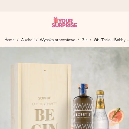
Wysyłka w 1 dzień roboczy
Home
Alkohol
Wysoko procentowe
Gin
Gin-Tonic - Bobby 
Tworzymy Twój prezent z troską i wysyłamy go w mgnieniu
oka – dzięki czemu możesz go dać dokładnie we
właściwym momencie, kiedy ma to największe znaczenie
4,7 (na podstawie +15 000 opinii)
Nasze prezenty inspirują. Klienci oceniają nas na 4,7 w
Google Reviews.
Darmowy bilecik z życzeniami
Stwórz coś wyjątkowego w zaledwie kilku krokach – z jej