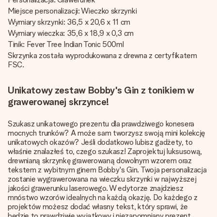
Miejsce personalizacji: Wieczko skrzynki
Wymiary skrzynki: 36,5 x 20,6 x 11 cm
Wymiary wieczka: 35,6 x 18,9 x 0,3 cm
Tinik: Fever Tree Indian Tonic 500ml
Skrzynka została wyprodukowana z drewna z certyfikatem
FSC.
Unikatowy zestaw Bobby's Gin z tonikiem w
grawerowanej skrzynce!
Szukasz unikatowego prezentu dla prawdziwego konesera
mocnych trunków? A może sam tworzysz swoją mini kolekcję
unikatowych okazów? Jeśli dodatkowo lubisz gadżety, to
właśnie znalazłeś to, czego szukasz! Zaprojektuj luksusową,
drewnianą skrzynkę grawerowaną dowolnym wzorem oraz
tekstem z wybitnym ginem Bobby's Gin. Twoja personalizacja
zostanie wygrawerowana na wieczku skrzynki w najwyższej
jakości grawerunku laserowego. W edytorze znajdziesz
mnóstwo wzorów idealnych na każdą okazję. Do każdego z
projektów możesz dodać własny tekst, który sprawi, że
będzie to prawdziwie wyjątkowy i niezapomniany prezent.