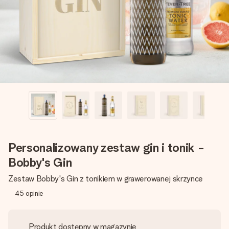
imieniem, swoim zdjęciem lub wiadomością, która naprawdę
poruszy serce. Bez problemu, po prostu ogrom miłości na
tę chwilę.
Personalizowany zestaw gin i tonik -
Bobby's Gin
Zestaw Bobby's Gin z tonikiem w grawerowanej skrzynce
45
opinie
Produkt dostępny w magazynie