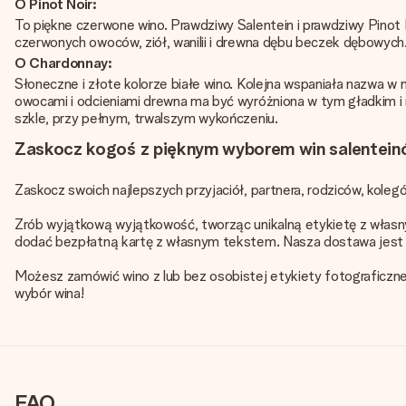
O Pinot Noir:
To piękne czerwone wino. Prawdziwy Salentein i prawdziwy Pino
czerwonych owoców, ziół, wanilii i drewna dębu beczek dębowych
O Chardonnay:
Słoneczne i złote kolorze białe wino. Kolejna wspaniała nazwa 
owocami i odcieniami drewna ma być wyróżniona w tym gładkim i
szkle, przy pełnym, trwalszym wykończeniu.
Zaskocz kogoś z pięknym wyborem win salenteinó
Zaskocz swoich najlepszych przyjaciół, partnera, rodziców, kole
Zrób wyjątkową wyjątkowość, tworząc unikalną etykietę z własny
dodać bezpłatną kartę z własnym tekstem. Nasza dostawa jest 
Możesz zamówić wino z lub bez osobistej etykiety fotograficzne
wybór wina!
FAQ