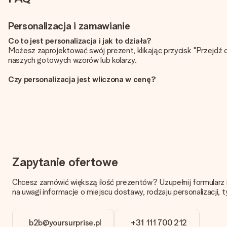
Personalizacja i zamawianie
Co to jest personalizacja i jak to działa?
Możesz zaprojektować swój prezent, klikając przycisk "Przejdź 
naszych gotowych wzorów lub kolarzy.
Czy personalizacja jest wliczona w cenę?
Cena podana na stronie internetowej obejmuje personalizację Tw
Skąd mam wiedzieć, czy moje zdjęcie ma odpowiednią jakoś
Chcemy mieć pewność, że będziesz w pełni zadowolony ze swojego 
naszym działem obsługi klienta i dołącz zdjęcie wraz z prezentem
Format zdjęć?
Pliki JPG i PNG mogą być dodane w edytorze. Jeśli masz zdjęcie 
Zapytanie ofertowe
Co zrobić, jeśli kolor lub opcja prezentu, którą chcę, nie jest
Chcesz zamówić większą ilość prezentów? Uzupełnij formularz 
Czy szukasz konkretnego prezentu lub prezentu w określonym kolo
na uwagi informacje o miejscu dostawy, rodzaju personalizacji, 
Jak dodać kartę z życzeniami do mojego prezentu?
Klikając
bileciku, więc odbiorca będzie wiedział dokładnie, komu podzięk
b2b@yoursurprise.pl
+31 111 700 212