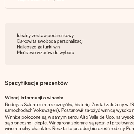
Idealny zestaw podarunkowy
Całkowita swoboda personalizacji
Najlepsze gatunki win
Mnóstwo wzorów do wyboru
Specyfikacje prezentów
Więcej informacji o winach:
Bodegas Salentein ma szczególną historię. Został założony w 19
samochodach Volkswagen). Postanowił założyć winnicę wysoko 
Winnice położone są w samym sercu Alto Valle de Uco, na wysoko
są słoneczne i ciepłe. Winogrona zbierane są ręcznie i przetwar
wino ma silny charakter. Reszta to przedsiębiorczość rodziny Po