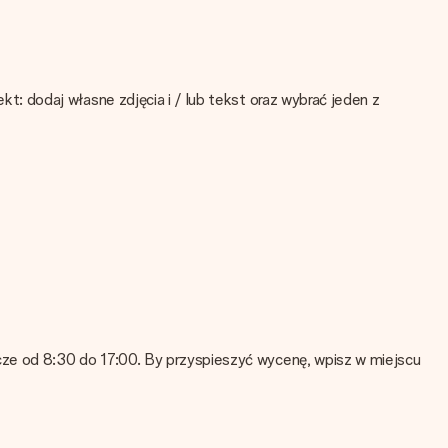
: dodaj własne zdjęcia i / lub tekst oraz wybrać jeden z
ktu
Jeśli nie masz pewności co do jakości zdjęcia, skontaktuj się z
zdjęcia!
uj się z nami, z chęcią pomożemy!
ze od 8:30 do 17:00. By przyspieszyć wycenę, wpisz w miejscu
aktuj się z naszym działem obsługi klienta!
swojego prezentu. Możesz umieścić wiadomość na darmowym