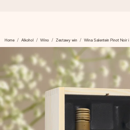
Wysyłka w 1 dzień roboczy
Home
Alkohol
Wino
Zestawy win
Wina Salentein Pinot Noir 
Tworzymy Twój prezent z troską i wysyłamy go w mgnieniu ok
4,7 (na podstawie +15 000 opinii)
Nasze prezenty inspirują. Klienci oceniają nas na 4,7 w Googl
Darmowy bilecik z życzeniami
Stwórz coś wyjątkowego w zaledwie kilku krokach – z jej imie