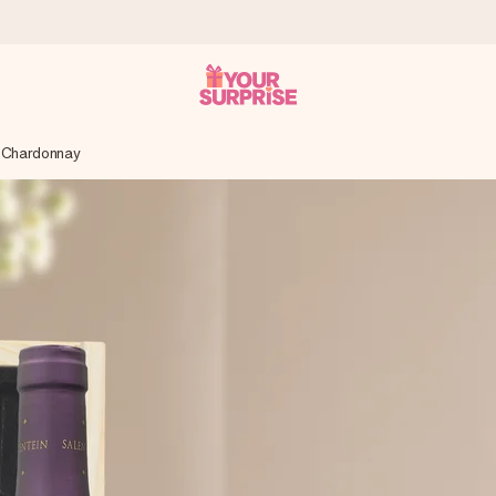
i Chardonnay
a – dzięki czemu możesz go dać dokładnie we właściwym momencie
e Reviews.
niem, swoim zdjęciem lub wiadomością, która naprawdę poruszy serce