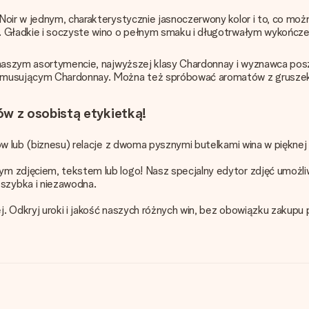
t Noir w jednym, charakterystycznie jasnoczerwony kolor i to, co 
. Gładkie i soczyste wino o pełnym smaku i długotrwałym wykończe
w naszym asortymencie, najwyższej klasy Chardonnay i wyznawca pos
 musującym Chardonnay. Można też spróbować aromatów z gruszek, c
w z osobistą etykietką!
gów lub (biznesu) relacje z dwoma pysznymi butelkami wina w piękne
m zdjęciem, tekstem lub logo! Nasz specjalny edytor zdjęć umożliw
szybka i niezawodna.
j. Odkryj uroki i jakość naszych różnych win, bez obowiązku zakup