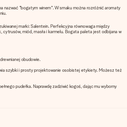
można nazwać "bogatym winem". W smaku można rozróżnić aromaty
niu.
zukiwanej marki: Salentein. Perfekcyjna równowaga między
ytrusów, miód, masła i karmelu. Bogata paleta jest odbijana w
j drewnianej obudowie.
ia szybki i prosty projektowanie osobistej etykiety. Możesz też
u pełnego pudełka. Naprawdę zadziwić kogoś, dając mu wyborny