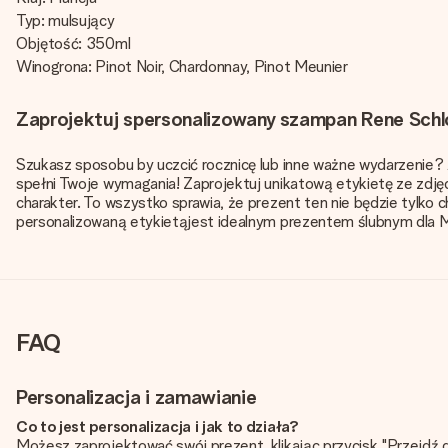
Typ: mulsujący
Objętość: 350ml
Winogrona: Pinot Noir, Chardonnay, Pinot Meunier
Zaprojektuj spersonalizowany szampan Rene Schl
Szukasz sposobu by uczcić rocznicę lub inne ważne wydarzeni
spełni Twoje wymagania! Zaprojektuj unikatową etykietę ze zdję
charakter. To wszystko sprawia, że prezent ten nie będzie tylk
personalizowaną etykietąjest idealnym prezentem ślubnym dla Mł
FAQ
Personalizacja i zamawianie
Co to jest personalizacja i jak to działa?
Możesz zaprojektować swój prezent, klikając przycisk "Przejdź 