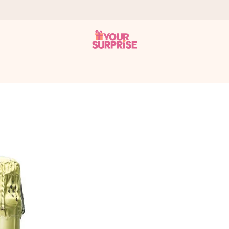
a – dzięki czemu możesz go dać dokładnie we właściwym momencie
e Reviews.
niem, swoim zdjęciem lub wiadomością, która naprawdę poruszy serce