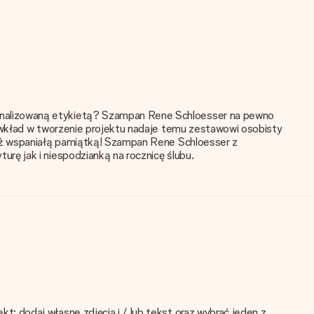
onalizowaną etykietą? Szampan Rene Schloesser na pewno
j wkład w tworzenie projektu nadaje temu zestawowi osobisty
ież wspaniałą pamiątką! Szampan Rene Schloesser z
rę jak i niespodzianką na rocznicę ślubu.
: dodaj własne zdjęcia i / lub tekst oraz wybrać jeden z