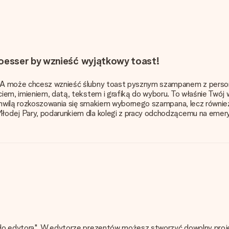
oesser by wznieść wyjątkowy toast!
e? A może chcesz wznieść ślubny toast pysznym szampanem z pers
ciem, imieniem, datą, tekstem i grafiką do wyboru. To właśnie Twó
o chwilą rozkoszowania się smakiem wybornego szampana, lecz równ
odej Pary, podarunkiem dla kolegi z pracy odchodzącemu na emerytu
do edytora". W edytorze prezentów możesz stworzyć dowolny projekt