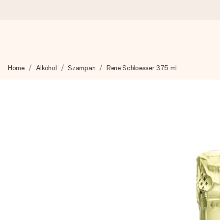
Wysyłka w 1 dzień roboczy
Home
Alkohol
Szampan
Rene Schloesser 375 ml
Tworzymy Twój prezent z troską i wysyłamy go w mgnieniu ok
4,7 (na podstawie +15 000 opinii)
Nasze prezenty inspirują. Klienci oceniają nas na 4,7 w Googl
Darmowy bilecik z życzeniami
Stwórz coś wyjątkowego w zaledwie kilku krokach – z jej imie