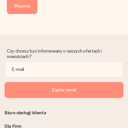
dni przedłużenia dostawy - kwota musi zostać zaksięgowana,
Wycena
aby zamówienie trafiło do produkcji. Robiąc przelew, należy
wybrać Przelew Krajowy Europejski.
Otrzymano prezent
Co zrobić, jeśli zamówienie nie jest spełnia oczekiwań?
Skontaktuj się z działem obsługi klienta, chętnie pomożesz
znaleźć właściwe rozwiązanie.
Czy chcesz być informowany o naszych ofertach i
Czy faktura jest wysyłana razem z zamówieniem?
nowościach?
Żaden rachunek lub faktura nie jest wysyłany z zamówieniem.
Faktura zostanie wysłana w e-mailu z potwierdzeniem wysyłki.
Możesz ją również znaleźć na koncie MySurprise. Dzięki temu
możesz wysłać prezent bezpośrednio do odbiorcy, co będzie
prawdziwą niespodzianką!
Zapisz mnie!
Biuro obsługi klienta
Dla Firm