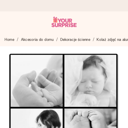
Wysyłka w 1 dzień roboczy
Home
Akcesoria do domu
Dekoracje ścienne
Kolaż zdjęć na al
Tworzymy Twój prezent z troską i wysyłamy go w mgnieniu
oka – dzięki czemu możesz go dać dokładnie we
właściwym momencie, kiedy ma to największe znaczenie
4,7 (na podstawie +15 000 opinii)
Nasze prezenty inspirują. Klienci oceniają nas na 4,7 w
Google Reviews.
Darmowy bilecik z życzeniami
Stwórz coś wyjątkowego w zaledwie kilku krokach – z jej