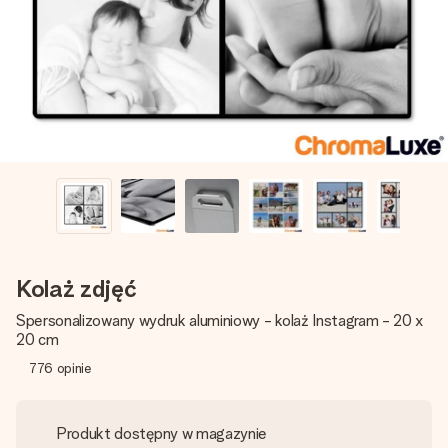
imieniem, swoim zdjęciem lub wiadomością, która naprawdę
poruszy serce. Bez problemu, po prostu ogrom miłości na
tę chwilę.
Kolaż zdjęć
Spersonalizowany wydruk aluminiowy - kolaż Instagram - 20 x
20 cm
776
opinie
Produkt dostępny w magazynie