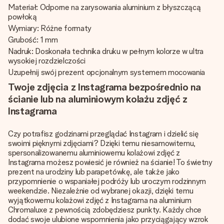
Materiał: Odporne na zarysowania aluminium z błyszczącą
powłoką
Wymiary: Różne formaty
Grubość: 1 mm
Nadruk: Doskonała technika druku w pełnym kolorze w ultra
wysokiej rozdzielczości
Uzupełnij swój prezent opcjonalnym systemem mocowania
Twoje zdjęcia z Instagrama bezpośrednio na
ścianie lub na aluminiowym kolażu zdjęć z
Instagrama
Czy potrafisz godzinami przeglądać Instagram i dzielić się
swoimi pięknymi zdjęciami? Dzięki temu niesamowitemu,
spersonalizowanemu aluminiowemu kolażowi zdjęć z
Instagrama możesz powiesić je również na ścianie! To świetny
prezent na urodziny lub parapetówkę, ale także jako
przypomnienie o wspaniałej podróży lub uroczym rodzinnym
weekendzie. Niezależnie od wybranej okazji, dzięki temu
wyjątkowemu kolażowi zdjęć z Instagrama na aluminium
Chromaluxe z pewnością zdobędziesz punkty. Każdy chce
dodać swoje ulubione wspomnienia jako przyciągający wzrok