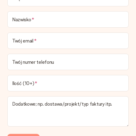
Czas dostawy, opcje dostawy oraz koszty
dostawy
Nazwisko
Czy mogę wybrać datę dostawy?
Niestety nie ma możliwości samemu wybrać datę dostawy. Na
stronie produktu pokazujemy najbardziej prawdopodobną
Twój email
datę doręczenia w momencie składania zamówienia.
Jaki jest czas dostawy i kiedy otrzymam mój prezent?
Przewidywany czas dostawy można znaleźć na stronie
Twój numer telefonu
produktu.
Jakie opcje dostawy mogę wybrać?
W koszyku zamówień mamy kilka opcji dostawy. Termin
Ilość (10+)
pokazany na stronie produktu odnosi się do najtańszej i
najwolniejszej formy wysyłki.
Dodatkowe; np. dostawa/projekt/typ faktury itp.
Zapłata
Jak mogę zapłacić zamówienie?
Oferujemy następujące formy płatności: Przelewy24,
Dotpay, karta kredytowa, lub przelew bankowy. W przypadku
zwykłego przelewu należy wziąć pod uwagę dodatkowo do 3