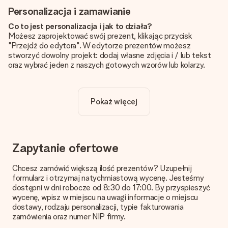
Personalizacja i zamawianie
Co to jest personalizacja i jak to działa?
Możesz zaprojektować swój prezent, klikając przycisk
"Przejdź do edytora". W edytorze prezentów możesz
stworzyć dowolny projekt: dodaj własne zdjęcia i / lub tekst
oraz wybrać jeden z naszych gotowych wzorów lub kolarzy.
Czy personalizacja jest wliczona w cenę?
Cena podana na stronie internetowej obejmuje personalizację
Pokaż więcej
Twojego prezentu - ilość zdjęć lub tekstów nie wpływa na
cenę produktu
Skąd mam wiedzieć, czy moje zdjęcie ma odpowiednią
jakość?
Zapytanie ofertowe
Chcemy mieć pewność, że będziesz w pełni zadowolony ze
swojego prezentu. Dlatego ważne jest, aby używać zdjęć
Chcesz zamówić większą ilość prezentów? Uzupełnij
wysokiej jakości. Jeśli nie masz pewności co do jakości zdjęcia,
formularz i otrzymaj natychmiastową wycenę. Jesteśmy
skontaktuj się z naszym działem obsługi klienta i dołącz
dostępni w dni robocze od 8:30 do 17:00. By przyspieszyć
zdjęcie wraz z prezentem, który chcesz zamówić. Będą oni
wycenę, wpisz w miejscu na uwagi informacje o miejscu
mogli sprawdzić dla Ciebie jakość zdjęcia!
dostawy, rodzaju personalizacji, typie fakturowania
zamówienia oraz numer NIP firmy.
Format zdjęć?