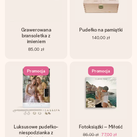
Grawerowana
Pudełko na pamiątki
bransoletka z
140,00 zł
imieniem
85,00 zł
Promocja
Promocja
Luksusowe pudełko-
Fotoksiążki – Miłość
niespodzianka z
86,00 zł
77,00 zł