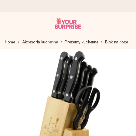
Wysyłka w 1 dzień roboczy
Home
Akcesoria kuchenne
Prezenty kuchenne
Blok na noże
Tworzymy Twój prezent z troską i wysyłamy go w mgnieniu
oka – dzięki czemu możesz go dać dokładnie we
właściwym momencie, kiedy ma to największe znaczenie
4,7 (na podstawie +15 000 opinii)
Nasze prezenty inspirują. Klienci oceniają nas na 4,7 w
Google Reviews.
Darmowy bilecik z życzeniami
Stwórz coś wyjątkowego w zaledwie kilku krokach – z jej