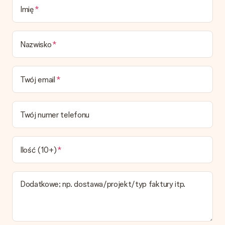
Imię
Czas dostawy, opcje dostawy oraz koszty
dostawy
Nazwisko
Czy mogę wybrać datę dostawy?
Niestety nie ma możliwości samemu wybrać datę dostawy. Na
stronie produktu pokazujemy najbardziej prawdopodobną
Twój email
datę doręczenia w momencie składania zamówienia.
Jaki jest czas dostawy i kiedy otrzymam mój prezent?
Przewidywany czas dostawy można znaleźć na stronie
Twój numer telefonu
produktu.
Jakie opcje dostawy mogę wybrać?
W koszyku zamówień mamy kilka opcji dostawy. Termin
Ilość (10+)
pokazany na stronie produktu odnosi się do najtańszej i
najwolniejszej formy wysyłki.
Dodatkowe; np. dostawa/projekt/typ faktury itp.
Zapłata
Jak mogę zapłacić zamówienie?
Oferujemy następujące formy płatności: Przelewy24,
Dotpay, karta kredytowa, lub przelew bankowy. W przypadku