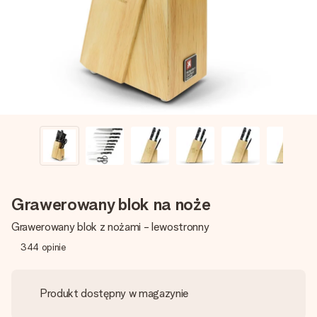
imieniem, swoim zdjęciem lub wiadomością, która naprawdę
poruszy serce. Bez problemu, po prostu ogrom miłości na
tę chwilę.
Grawerowany blok na noże
Grawerowany blok z nożami - lewostronny
344
opinie
Produkt dostępny w magazynie