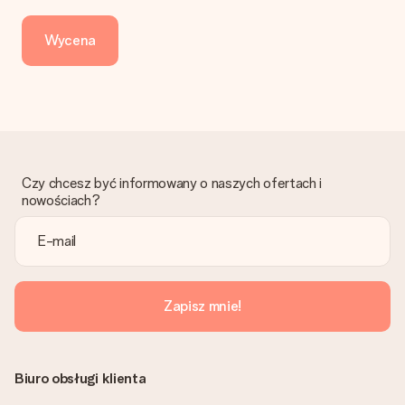
zwykłego przelewu należy wziąć pod uwagę dodatkowo do 3
dni przedłużenia dostawy - kwota musi zostać zaksięgowana,
Wycena
aby zamówienie trafiło do produkcji. Robiąc przelew, należy
wybrać Przelew Krajowy Europejski.
Otrzymano prezent
Co zrobić, jeśli zamówienie nie jest spełnia oczekiwań?
Skontaktuj się z działem obsługi klienta, chętnie pomożesz
znaleźć właściwe rozwiązanie.
Czy chcesz być informowany o naszych ofertach i
Czy faktura jest wysyłana razem z zamówieniem?
nowościach?
Żaden rachunek lub faktura nie jest wysyłany z zamówieniem.
Faktura zostanie wysłana w e-mailu z potwierdzeniem wysyłki.
Możesz ją również znaleźć na koncie MySurprise. Dzięki temu
możesz wysłać prezent bezpośrednio do odbiorcy, co będzie
prawdziwą niespodzianką!
Zapisz mnie!
Biuro obsługi klienta