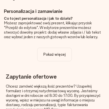
Personalizacja i zamawianie
Co to jest personalizacja i jak to działa?
Możesz zaprojektować swój prezent, klikając przycisk
"Przejdź do edytora". W edytorze prezentów możesz
stworzyć dowolny projekt: dodaj własne zdjęcia i / lub tekst
oraz wybrać jeden z naszych gotowych wzorów lub kolarzy.
Czy personalizacja jest wliczona w cenę?
Cena podana na stronie internetowej obejmuje personalizację
Pokaż więcej
Twojego prezentu - ilość zdjęć lub tekstów nie wpływa na
cenę produktu
Skąd mam wiedzieć, czy moje zdjęcie ma odpowiednią
jakość?
Zapytanie ofertowe
Chcemy mieć pewność, że będziesz w pełni zadowolony ze
swojego prezentu. Dlatego ważne jest, aby używać zdjęć
Chcesz zamówić większą ilość prezentów? Uzupełnij
wysokiej jakości. Jeśli nie masz pewności co do jakości zdjęcia,
formularz i otrzymaj natychmiastową wycenę. Jesteśmy
skontaktuj się z naszym działem obsługi klienta i dołącz
dostępni w dni robocze od 8:30 do 17:00. By przyspieszyć
zdjęcie wraz z prezentem, który chcesz zamówić. Będą oni
wycenę, wpisz w miejscu na uwagi informacje o miejscu
mogli sprawdzić dla Ciebie jakość zdjęcia!
dostawy, rodzaju personalizacji, typie fakturowania