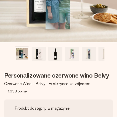
imieniem, swoim zdjęciem lub wiadomością, która naprawdę
poruszy serce. Bez problemu, po prostu ogrom miłości na
tę chwilę.
Personalizowane czerwone wino Belvy
Czerwone Wino - Belvy - w skrzynce ze zdjęciem
1,938
opinie
Produkt dostępny w magazynie