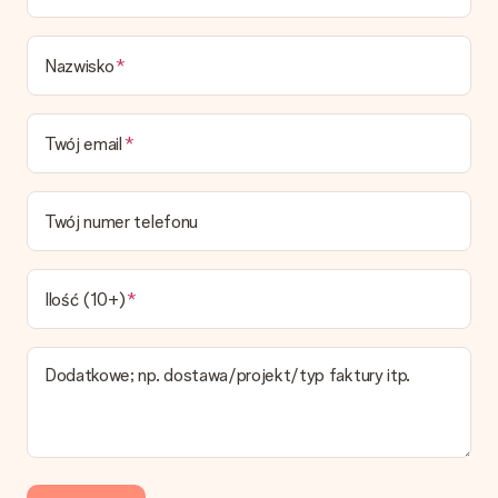
Czas dostawy, opcje dostawy oraz koszty
dostawy
Nazwisko
Czy mogę wybrać datę dostawy?
Niestety nie ma możliwości samemu wybrać datę dostawy. Na
stronie produktu pokazujemy najbardziej prawdopodobną
Twój email
datę doręczenia w momencie składania zamówienia.
Jaki jest czas dostawy i kiedy otrzymam mój prezent?
Przewidywany czas dostawy można znaleźć na stronie
Twój numer telefonu
produktu.
Jakie opcje dostawy mogę wybrać?
W koszyku zamówień mamy kilka opcji dostawy. Termin
Ilość (10+)
pokazany na stronie produktu odnosi się do najtańszej i
najwolniejszej formy wysyłki.
Dodatkowe; np. dostawa/projekt/typ faktury itp.
Zapłata
Jak mogę zapłacić zamówienie?
Oferujemy następujące formy płatności: Przelewy24,
Dotpay, karta kredytowa, lub przelew bankowy. W przypadku
zwykłego przelewu należy wziąć pod uwagę dodatkowo do 3