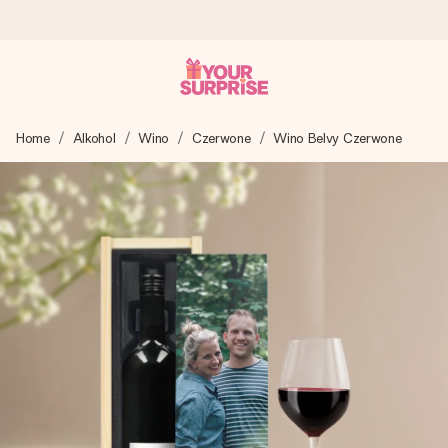
Wysyłka w 1 dzień roboczy
Home
Alkohol
Wino
Czerwone
Wino Belvy Czerwone
Tworzymy Twój prezent z troską i wysyłamy go w mgnieniu
oka – dzięki czemu możesz go dać dokładnie we
właściwym momencie, kiedy ma to największe znaczenie
4,7 (na podstawie +15 000 opinii)
Nasze prezenty inspirują. Klienci oceniają nas na 4,7 w
Google Reviews.
Darmowy bilecik z życzeniami
Stwórz coś wyjątkowego w zaledwie kilku krokach – z jej