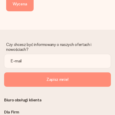
dni przedłużenia dostawy - kwota musi zostać zaksięgowana,
Wycena
aby zamówienie trafiło do produkcji. Robiąc przelew, należy
wybrać Przelew Krajowy Europejski.
Otrzymano prezent
Co zrobić, jeśli zamówienie nie jest spełnia oczekiwań?
Skontaktuj się z działem obsługi klienta, chętnie pomożesz
znaleźć właściwe rozwiązanie.
Czy chcesz być informowany o naszych ofertach i
Czy faktura jest wysyłana razem z zamówieniem?
nowościach?
Żaden rachunek lub faktura nie jest wysyłany z zamówieniem.
Faktura zostanie wysłana w e-mailu z potwierdzeniem wysyłki.
Możesz ją również znaleźć na koncie MySurprise. Dzięki temu
możesz wysłać prezent bezpośrednio do odbiorcy, co będzie
prawdziwą niespodzianką!
Zapisz mnie!
Biuro obsługi klienta
Dla Firm