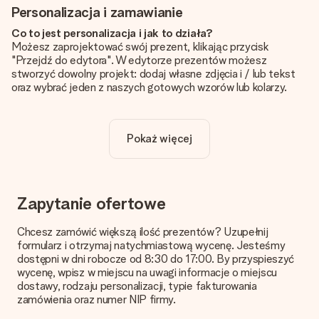
Personalizacja i zamawianie
Co to jest personalizacja i jak to działa?
Możesz zaprojektować swój prezent, klikając przycisk
"Przejdź do edytora". W edytorze prezentów możesz
stworzyć dowolny projekt: dodaj własne zdjęcia i / lub tekst
oraz wybrać jeden z naszych gotowych wzorów lub kolarzy.
Czy personalizacja jest wliczona w cenę?
Cena podana na stronie internetowej obejmuje personalizację
Pokaż więcej
Twojego prezentu - ilość zdjęć lub tekstów nie wpływa na
cenę produktu
Skąd mam wiedzieć, czy moje zdjęcie ma odpowiednią
jakość?
Zapytanie ofertowe
Chcemy mieć pewność, że będziesz w pełni zadowolony ze
swojego prezentu. Dlatego ważne jest, aby używać zdjęć
Chcesz zamówić większą ilość prezentów? Uzupełnij
wysokiej jakości. Jeśli nie masz pewności co do jakości zdjęcia,
formularz i otrzymaj natychmiastową wycenę. Jesteśmy
skontaktuj się z naszym działem obsługi klienta i dołącz
dostępni w dni robocze od 8:30 do 17:00. By przyspieszyć
zdjęcie wraz z prezentem, który chcesz zamówić. Będą oni
wycenę, wpisz w miejscu na uwagi informacje o miejscu
mogli sprawdzić dla Ciebie jakość zdjęcia!
dostawy, rodzaju personalizacji, typie fakturowania
zamówienia oraz numer NIP firmy.
Format zdjęć?
Pliki JPG i PNG mogą być dodane w edytorze. Jeśli masz