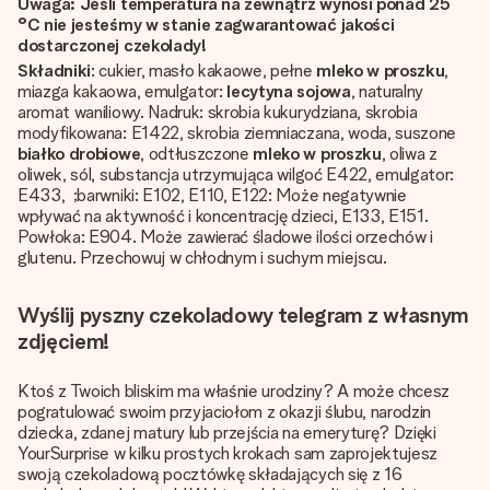
Uwaga: Jeśli temperatura na zewnątrz wynosi ponad 25
°C nie jesteśmy w stanie zagwarantować jakości
dostarczonej czekolady!
Składniki
: cukier, masło kakaowe, pełne
mleko w proszku
,
miazga kakaowa, emulgator:
lecytyna sojowa
, naturalny
aromat waniliowy. Nadruk: skrobia kukurydziana, skrobia
modyfikowana: E1422, skrobia ziemniaczana, woda, suszone
białko drobiowe
, odtłuszczone
mleko w proszku
, oliwa z
oliwek, sól, substancja utrzymująca wilgoć E422, emulgator:
E433, ;barwniki: E102, E110, E122: Może negatywnie
wpływać na aktywność i koncentrację dzieci, E133, E151.
Powłoka: E904. Może zawierać śladowe ilości orzechów i
glutenu. Przechowuj w chłodnym i suchym miejscu.
Wyślij pyszny czekoladowy telegram z własnym
zdjęciem!
Ktoś z Twoich bliskim ma właśnie urodziny? A może chcesz
pogratulować swoim przyjaciołom z okazji ślubu, narodzin
dziecka, zdanej matury lub przejścia na emeryturę? Dzięki
YourSurprise w kilku prostych krokach sam zaprojektujesz
swoją czekoladową pocztówkę składających się z 16