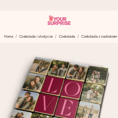
Wysyłka w 1 dzień roboczy
Home
Czekolada i słodycze
Czekolada
Czekolada z nadrukiem
Tworzymy Twój prezent z troską i wysyłamy go w mgnieniu
oka – dzięki czemu możesz go dać dokładnie we
właściwym momencie, kiedy ma to największe znaczenie
4,7 (na podstawie +15 000 opinii)
Nasze prezenty inspirują. Klienci oceniają nas na 4,7 w
Google Reviews.
Darmowy bilecik z życzeniami
Stwórz coś wyjątkowego w zaledwie kilku krokach – z jej