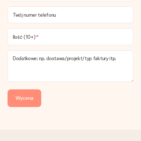
Jaki jest czas dostawy i kiedy otrzymam mój prezent?
Przewidywany czas dostawy można znaleźć na stronie
Twój numer telefonu
produktu.
Jakie opcje dostawy mogę wybrać?
W koszyku zamówień mamy kilka opcji dostawy. Termin
Ilość (10+)
pokazany na stronie produktu odnosi się do najtańszej i
najwolniejszej formy wysyłki.
Dodatkowe; np. dostawa/projekt/typ faktury itp.
Zapłata
Jak mogę zapłacić zamówienie?
Oferujemy następujące formy płatności: Przelewy24,
Dotpay, karta kredytowa, lub przelew bankowy. W przypadku
zwykłego przelewu należy wziąć pod uwagę dodatkowo do 3
dni przedłużenia dostawy - kwota musi zostać zaksięgowana,
Wycena
aby zamówienie trafiło do produkcji. Robiąc przelew, należy
wybrać Przelew Krajowy Europejski.
Otrzymano prezent
Co zrobić, jeśli zamówienie nie jest spełnia oczekiwań?
Skontaktuj się z działem obsługi klienta, chętnie pomożesz
znaleźć właściwe rozwiązanie.