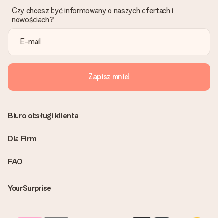
Czy chcesz być informowany o naszych ofertach i
Czy faktura jest wysyłana razem z zamówieniem?
nowościach?
Żaden rachunek lub faktura nie jest wysyłany z zamówieniem.
Faktura zostanie wysłana w e-mailu z potwierdzeniem wysyłki.
Możesz ją również znaleźć na koncie MySurprise. Dzięki temu
możesz wysłać prezent bezpośrednio do odbiorcy, co będzie
prawdziwą niespodzianką!
Zapisz mnie!
Biuro obsługi klienta
Dla Firm
FAQ
YourSurprise