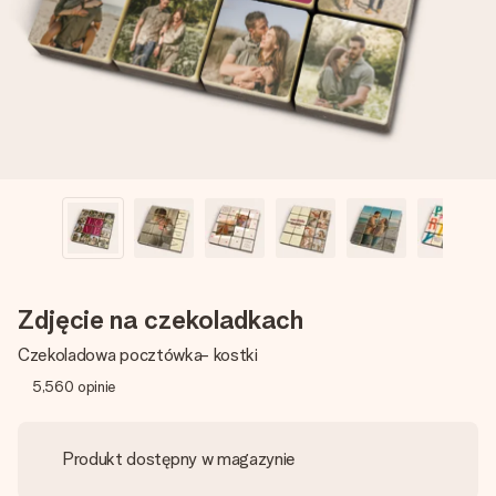
imieniem, swoim zdjęciem lub wiadomością, która naprawdę
poruszy serce. Bez problemu, po prostu ogrom miłości na
tę chwilę.
Zdjęcie na czekoladkach
Czekoladowa pocztówka- kostki
5,560
opinie
Produkt dostępny w magazynie