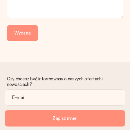
Jak mogę zapłacić zamówienie?
Oferujemy następujące formy płatności: Przelewy24,
Dotpay, karta kredytowa, lub przelew bankowy. W przypadku
zwykłego przelewu należy wziąć pod uwagę dodatkowo do 3
dni przedłużenia dostawy - kwota musi zostać zaksięgowana,
Wycena
aby zamówienie trafiło do produkcji. Robiąc przelew, należy
wybrać Przelew Krajowy Europejski.
Otrzymano prezent
Co zrobić, jeśli zamówienie nie jest spełnia oczekiwań?
Skontaktuj się z działem obsługi klienta, chętnie pomożesz
znaleźć właściwe rozwiązanie.
Czy chcesz być informowany o naszych ofertach i
Czy faktura jest wysyłana razem z zamówieniem?
nowościach?
Żaden rachunek lub faktura nie jest wysyłany z zamówieniem.
Faktura zostanie wysłana w e-mailu z potwierdzeniem wysyłki.
Możesz ją również znaleźć na koncie MySurprise. Dzięki temu
możesz wysłać prezent bezpośrednio do odbiorcy, co będzie
prawdziwą niespodzianką!
Zapisz mnie!