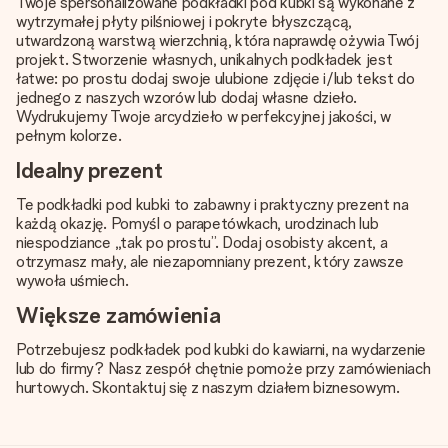
Twoje spersonalizowane podkładki pod kubki są wykonane z
wytrzymałej płyty pilśniowej i pokryte błyszczącą,
utwardzoną warstwą wierzchnią, która naprawdę ożywia Twój
projekt. Stworzenie własnych, unikalnych podkładek jest
łatwe: po prostu dodaj swoje ulubione zdjęcie i/lub tekst do
jednego z naszych wzorów lub dodaj własne dzieło.
Wydrukujemy Twoje arcydzieło w perfekcyjnej jakości, w
pełnym kolorze.
Idealny prezent
Te podkładki pod kubki to zabawny i praktyczny prezent na
każdą okazję. Pomyśl o parapetówkach, urodzinach lub
niespodziance „tak po prostu”. Dodaj osobisty akcent, a
otrzymasz mały, ale niezapomniany prezent, który zawsze
wywoła uśmiech.
Większe zamówienia
Potrzebujesz podkładek pod kubki do kawiarni, na wydarzenie
lub do firmy? Nasz zespół chętnie pomoże przy zamówieniach
hurtowych. Skontaktuj się z naszym działem biznesowym.