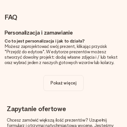
FAQ
Personalizacja i zamawianie
Co to jest personalizacja i jak to działa?
Możesz zaprojektować swój prezent, klikając przycisk
"Przejdź do edytora". W edytorze prezentów możesz
stworzyć dowolny projekt: dodaj własne zdjęcia i / lub tekst
oraz wybrać jeden z naszych gotowych wzorów lub kolarzy.
Czy personalizacja jest wliczona w cenę?
Cena podana na stronie internetowej obejmuje personalizację
Pokaż więcej
Twojego prezentu - ilość zdjęć lub tekstów nie wpływa na
cenę produktu
Skąd mam wiedzieć, czy moje zdjęcie ma odpowiednią
jakość?
Zapytanie ofertowe
Chcemy mieć pewność, że będziesz w pełni zadowolony ze
swojego prezentu. Dlatego ważne jest, aby używać zdjęć
Chcesz zamówić większą ilość prezentów? Uzupełnij
wysokiej jakości. Jeśli nie masz pewności co do jakości zdjęcia,
formularz i otrzymaj natychmiastową wycenę. Jesteśmy