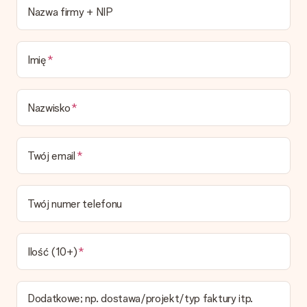
Obecnie nie mamy (jeszcze) usługi pakowania prezentów do
Nazwa firmy + NIP
owijania prezentów. Dostarczamy nasze prezenty w fajnym
pudełku, ewentualnie możesz dokupić kopertę lub pudełko
prezentowe.
Imię
Czas dostawy, opcje dostawy oraz koszty
dostawy
Nazwisko
Czy mogę wybrać datę dostawy?
Niestety nie ma możliwości samemu wybrać datę dostawy. Na
stronie produktu pokazujemy najbardziej prawdopodobną
Twój email
datę doręczenia w momencie składania zamówienia.
Jaki jest czas dostawy i kiedy otrzymam mój prezent?
Przewidywany czas dostawy można znaleźć na stronie
Twój numer telefonu
produktu.
Jakie opcje dostawy mogę wybrać?
W koszyku zamówień mamy kilka opcji dostawy. Termin
Ilość (10+)
pokazany na stronie produktu odnosi się do najtańszej i
najwolniejszej formy wysyłki.
Dodatkowe; np. dostawa/projekt/typ faktury itp.
Zapłata