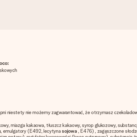
oco:
askowych
pni niestety nie możemy zagwarantować, że otrzymasz czekoladowy
akowy, miazga kakaowa, tłuszcz kakaowy, syrop glukozowy, substancj
, emulgatory (E492, lecytyna
sojowa
, E476) , zagęszczone słod
inian potasu), regulator kwasowości (kwas cytrynowy), substancja że