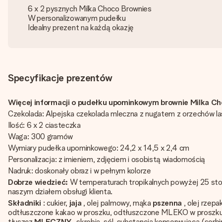
6 x 2 pysznych Milka Choco Brownies
W personalizowanym pudełku
Idealny prezent na każdą okazję
Specyfikacje prezentów
Więcej informacji o pudełku upominkowym brownie Milka Ch
Czekolada: Alpejska czekolada mleczna z nugatem z orzechów l
Ilość: 6 x 2 ciasteczka
Waga: 300 gramów
Wymiary pudełka upominkowego: 24,2 x 14,5 x 2,4 cm
Personalizacja: z imieniem, zdjęciem i osobistą wiadomością
Nadruk: doskonały obraz i w pełnym kolorze
Dobrze wiedzieć:
W temperaturach tropikalnych powyżej 25 sto
naszym działem obsługi klienta.
Składniki
: cukier,
jaja
, olej palmowy, mąka
pszenna
, olej rzep
odtłuszczone kakao w proszku, odtłuszczone MLEKO w proszku
tłuszcz
MLECZNY
, skrobia, sól, substancja konserwująca (sorb