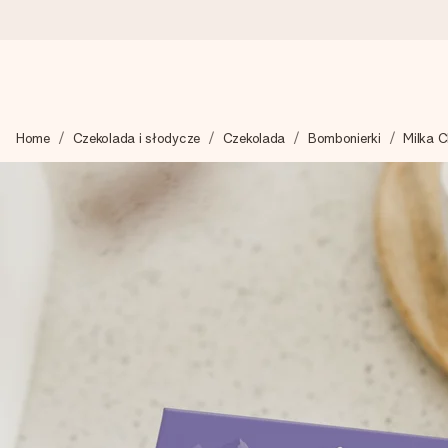
Wysyłka w 1 dzień roboczy
Home
Czekolada i słodycze
Czekolada
Bombonierki
Milka 
Tworzymy Twój prezent z troską i wysyłamy go w mgnieniu ok
4,7 (na podstawie +15 000 opinii)
Nasze prezenty inspirują. Klienci oceniają nas na 4,7 w Googl
Darmowy bilecik z życzeniami
Stwórz coś wyjątkowego w zaledwie kilku krokach – z jej imie