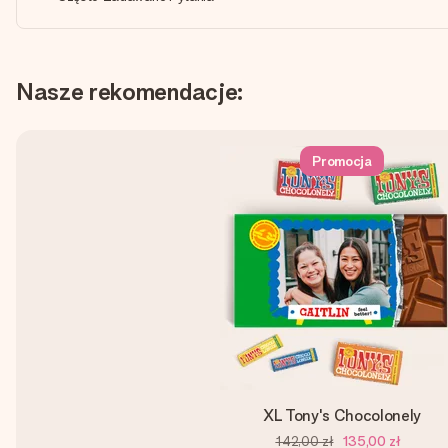
Nasze rekomendacje:
Promocja
XL Tony's Chocolonely
142,00 zł
135,00 zł