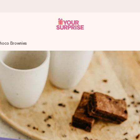
Choco Brownies
a – dzięki czemu możesz go dać dokładnie we właściwym momencie
e Reviews.
niem, swoim zdjęciem lub wiadomością, która naprawdę poruszy serce