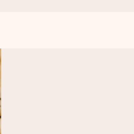
, kiedy ma to największe znaczenie
. Bez problemu, po prostu ogrom miłości na tę chwilę.