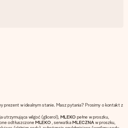
 prezent w idealnym stanie. Masz pytania? Prosimy o kontakt z
a utrzymująca wilgoć (glicerol),
MLEKO
pełne w proszku,
zone odtłuszczone
MLEKO
, serwatka
MLECZNA
w proszku,
lująca (alginian sodu), substancje spulchniające (węglany sodu,