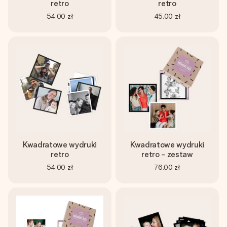
imieniem, swoim zdjęciem lub wiadomością, która naprawdę
retro
retro
poruszy serce. Bez problemu, po prostu ogrom miłości na
54,00 zł
45,00 zł
tę chwilę.
Kwadratowe wydruki
Kwadratowe wydruki
retro
retro - zestaw
54,00 zł
76,00 zł