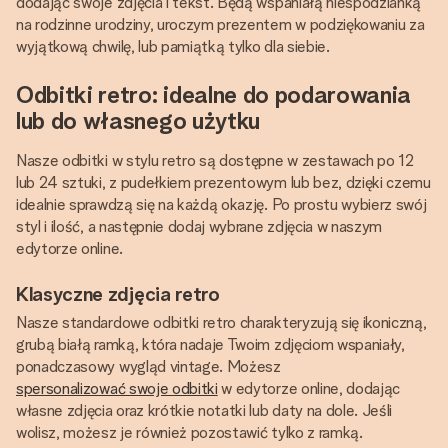
dodając swoje zdjęcia i tekst. Będą wspaniałą niespodzianką
na rodzinne urodziny, uroczym prezentem w podziękowaniu za
wyjątkową chwilę, lub pamiątką tylko dla siebie.
Odbitki retro: idealne do podarowania
lub do własnego użytku
Nasze odbitki w stylu retro są dostępne w zestawach po 12
lub 24 sztuki, z pudełkiem prezentowym lub bez, dzięki czemu
idealnie sprawdzą się na każdą okazję. Po prostu wybierz swój
styl i ilość, a następnie dodaj wybrane zdjęcia w naszym
edytorze online.
Klasyczne zdjęcia retro
Nasze standardowe odbitki retro charakteryzują się ikoniczną,
grubą białą ramką, która nadaje Twoim zdjęciom wspaniały,
ponadczasowy wygląd vintage. Możesz
spersonalizować swoje odbitki
w edytorze online, dodając
własne zdjęcia oraz krótkie notatki lub daty na dole. Jeśli
wolisz, możesz je również pozostawić tylko z ramką.