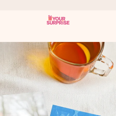
a – dzięki czemu możesz go dać dokładnie we właściwym momencie
e Reviews.
niem, swoim zdjęciem lub wiadomością, która naprawdę poruszy serce