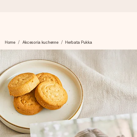
Wysyłka w 1 dzień roboczy
Home
Akcesoria kuchenne
Herbata Pukka
Tworzymy Twój prezent z troską i wysyłamy go w mgnieniu ok
4,7 (na podstawie +15 000 opinii)
Nasze prezenty inspirują. Klienci oceniają nas na 4,7 w Googl
Darmowy bilecik z życzeniami
Stwórz coś wyjątkowego w zaledwie kilku krokach – z jej imie