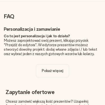
FAQ
Personalizacja i zamawianie
Co to jest personalizacja i jak to działa?
Możesz zaprojektować swój prezent, klikając przycisk
"Przejdź do edytora". W edytorze prezentów możesz
stworzyć dowolny projekt: dodaj własne zdjęcia i / lub tekst
oraz wybrać jeden z naszych gotowych wzorów lub kolarzy.
Czy personalizacja jest wliczona w cenę?
Cena podana na stronie internetowej obejmuje personalizację
Pokaż więcej
Twojego prezentu - ilość zdjęć lub tekstów nie wpływa na
cenę produktu
Skąd mam wiedzieć, czy moje zdjęcie ma odpowiednią
jakość?
Zapytanie ofertowe
Chcemy mieć pewność, że będziesz w pełni zadowolony ze
swojego prezentu. Dlatego ważne jest, aby używać zdjęć
Chcesz zamówić większą ilość prezentów? Uzupełnij
wysokiej jakości. Jeśli nie masz pewności co do jakości zdjęcia,