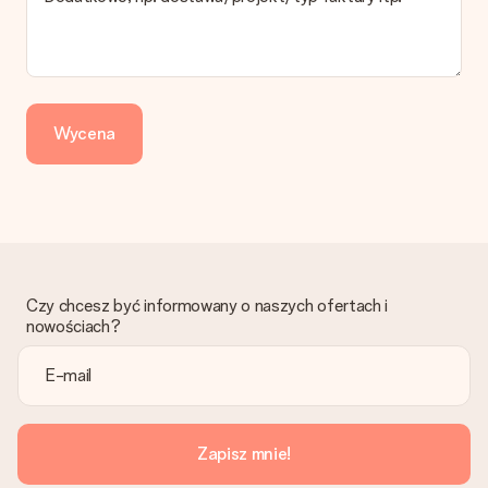
Zapłata
Jak mogę zapłacić zamówienie?
Oferujemy następujące formy płatności: Przelewy24,
Dotpay, karta kredytowa, lub przelew bankowy. W przypadku
zwykłego przelewu należy wziąć pod uwagę dodatkowo do 3
dni przedłużenia dostawy - kwota musi zostać zaksięgowana,
Wycena
aby zamówienie trafiło do produkcji. Robiąc przelew, należy
wybrać Przelew Krajowy Europejski.
Otrzymano prezent
Co zrobić, jeśli zamówienie nie jest spełnia oczekiwań?
Skontaktuj się z działem obsługi klienta, chętnie pomożesz
znaleźć właściwe rozwiązanie.
Czy chcesz być informowany o naszych ofertach i
Czy faktura jest wysyłana razem z zamówieniem?
nowościach?
Żaden rachunek lub faktura nie jest wysyłany z zamówieniem.
Faktura zostanie wysłana w e-mailu z potwierdzeniem wysyłki.
Możesz ją również znaleźć na koncie MySurprise. Dzięki temu
możesz wysłać prezent bezpośrednio do odbiorcy, co będzie
prawdziwą niespodzianką!
Zapisz mnie!