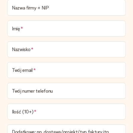
Obecnie nie mamy (jeszcze) usługi pakowania prezentów do
Nazwa firmy + NIP
owijania prezentów. Dostarczamy nasze prezenty w fajnym
pudełku, ewentualnie możesz dokupić kopertę lub pudełko
prezentowe.
Imię
Czas dostawy, opcje dostawy oraz koszty
dostawy
Nazwisko
Czy mogę wybrać datę dostawy?
Niestety nie ma możliwości samemu wybrać datę dostawy. Na
stronie produktu pokazujemy najbardziej prawdopodobną
Twój email
datę doręczenia w momencie składania zamówienia.
Jaki jest czas dostawy i kiedy otrzymam mój prezent?
Przewidywany czas dostawy można znaleźć na stronie
Twój numer telefonu
produktu.
Jakie opcje dostawy mogę wybrać?
W koszyku zamówień mamy kilka opcji dostawy. Termin
Ilość (10+)
pokazany na stronie produktu odnosi się do najtańszej i
najwolniejszej formy wysyłki.
Dodatkowe; np. dostawa/projekt/typ faktury itp.