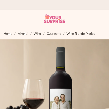
Wysyłka w 1 dzień roboczy
Home
Alkohol
Wino
Czerwone
Wino Riondo Merlot
Tworzymy Twój prezent z troską i wysyłamy go w mgnieniu
oka – dzięki czemu możesz go dać dokładnie we
właściwym momencie, kiedy ma to największe znaczenie
4,7 (na podstawie +15 000 opinii)
Nasze prezenty inspirują. Klienci oceniają nas na 4,7 w
Google Reviews.
Darmowy bilecik z życzeniami
Stwórz coś wyjątkowego w zaledwie kilku krokach – z jej