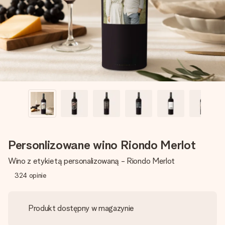
imieniem, swoim zdjęciem lub wiadomością, która naprawdę
poruszy serce. Bez problemu, po prostu ogrom miłości na
tę chwilę.
Personlizowane wino Riondo Merlot
Wino z etykietą personalizowaną - Riondo Merlot
324
opinie
Produkt dostępny w magazynie