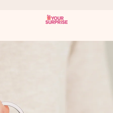
a – dzięki czemu możesz go dać dokładnie we właściwym momencie
e Reviews.
niem, swoim zdjęciem lub wiadomością, która naprawdę poruszy serce