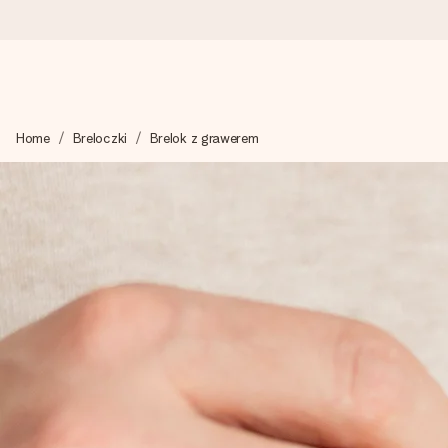
Wysyłka w 1 dzień roboczy
Home
Breloczki
Brelok z grawerem
Tworzymy Twój prezent z troską i wysyłamy go w mgnieniu ok
4,7 (na podstawie +15 000 opinii)
Nasze prezenty inspirują. Klienci oceniają nas na 4,7 w Googl
Darmowy bilecik z życzeniami
Stwórz coś wyjątkowego w zaledwie kilku krokach – z jej imie