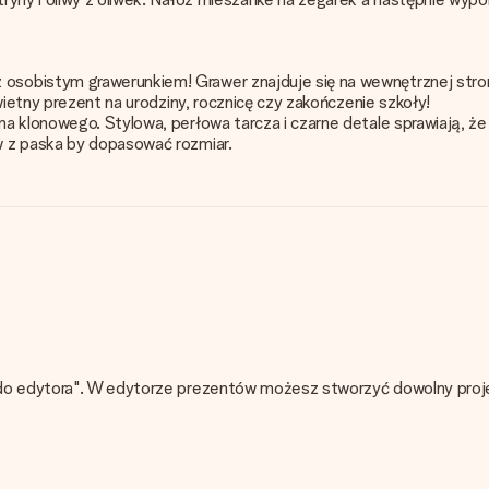
sobistym grawerunkiem! Grawer znajduje się na wewnętrznej stroni
wietny prezent na urodziny, rocznicę czy zakończenie szkoły!
a klonowego. Stylowa, perłowa tarcza i czarne detale sprawiają, ż
w z paska by dopasować rozmiar.
do edytora". W edytorze prezentów możesz stworzyć dowolny projekt
ojego prezentu - ilość zdjęć lub tekstów nie wpływa na cenę produ