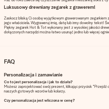
Luksusowy drewniany zegarek z grawerem!
Zaskocz bliską Ci osobę wyjątkowym grawerowanym zegarkiem z o
jego właściciela. Wygraweruj imię, datę lub inny dowolny tekst! Ś
Piękny zegarek Hot & Tot wykonany jest z wysokiej jakości drewn
dołączonych narzędzi można łatwo usunąć jedno lub więcej ogni
FAQ
Personalizacja i zamawianie
Co to jest personalizacja i jak to działa?
Możesz zaprojektować swój prezent, klikając przycisk "Przejdź 
naszych gotowych wzorów lub kolarzy.
Czy personalizacja jest wliczona w cenę?
Cena podana na stronie internetowej obejmuje personalizację Tw