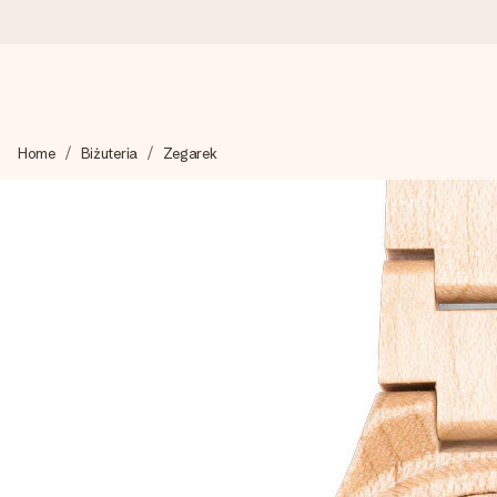
Wysyłka w 1 dzień roboczy
Home
Biżuteria
Zegarek
Tworzymy Twój prezent z troską i wysyłamy go w mgnieniu ok
4,7 (na podstawie +15 000 opinii)
Nasze prezenty inspirują. Klienci oceniają nas na 4,7 w Googl
Darmowy bilecik z życzeniami
Stwórz coś wyjątkowego w zaledwie kilku krokach – z jej imie