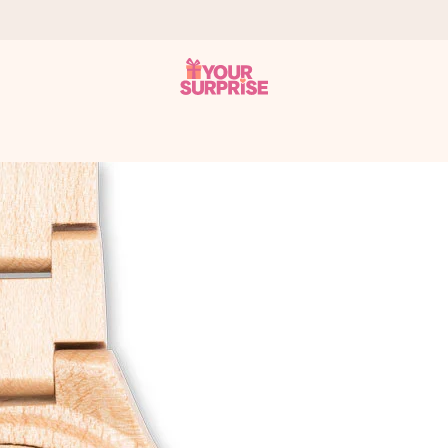
a – dzięki czemu możesz go dać dokładnie we właściwym momencie
e Reviews.
niem, swoim zdjęciem lub wiadomością, która naprawdę poruszy serce