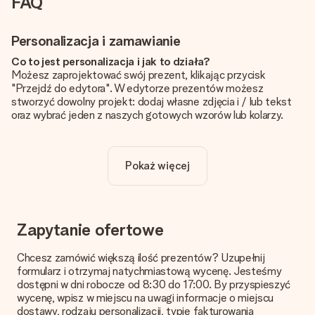
FAQ
Personalizacja i zamawianie
Co to jest personalizacja i jak to działa?
Możesz zaprojektować swój prezent, klikając przycisk
"Przejdź do edytora". W edytorze prezentów możesz
stworzyć dowolny projekt: dodaj własne zdjęcia i / lub tekst
oraz wybrać jeden z naszych gotowych wzorów lub kolarzy.
Czy personalizacja jest wliczona w cenę?
Cena podana na stronie internetowej obejmuje personalizację
Pokaż więcej
Twojego prezentu - ilość zdjęć lub tekstów nie wpływa na
cenę produktu
Skąd mam wiedzieć, czy moje zdjęcie ma odpowiednią
jakość?
Zapytanie ofertowe
Chcemy mieć pewność, że będziesz w pełni zadowolony ze
swojego prezentu. Dlatego ważne jest, aby używać zdjęć
Chcesz zamówić większą ilość prezentów? Uzupełnij
wysokiej jakości. Jeśli nie masz pewności co do jakości zdjęcia,
formularz i otrzymaj natychmiastową wycenę. Jesteśmy
skontaktuj się z naszym działem obsługi klienta i dołącz
dostępni w dni robocze od 8:30 do 17:00. By przyspieszyć
zdjęcie wraz z prezentem, który chcesz zamówić. Będą oni
wycenę, wpisz w miejscu na uwagi informacje o miejscu
mogli sprawdzić dla Ciebie jakość zdjęcia!
dostawy, rodzaju personalizacji, typie fakturowania