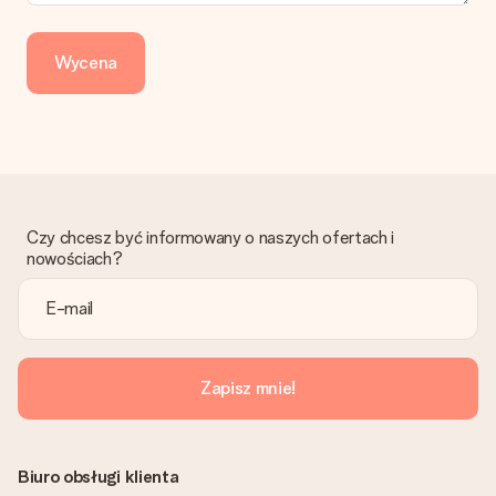
Dotpay, karta kredytowa, lub przelew bankowy. W przypadku
zwykłego przelewu należy wziąć pod uwagę dodatkowo do 3
dni przedłużenia dostawy - kwota musi zostać zaksięgowana,
Wycena
aby zamówienie trafiło do produkcji. Robiąc przelew, należy
wybrać Przelew Krajowy Europejski.
Otrzymano prezent
Co zrobić, jeśli zamówienie nie jest spełnia oczekiwań?
Skontaktuj się z działem obsługi klienta, chętnie pomożesz
znaleźć właściwe rozwiązanie.
Czy chcesz być informowany o naszych ofertach i
Czy faktura jest wysyłana razem z zamówieniem?
nowościach?
Żaden rachunek lub faktura nie jest wysyłany z zamówieniem.
Faktura zostanie wysłana w e-mailu z potwierdzeniem wysyłki.
Możesz ją również znaleźć na koncie MySurprise. Dzięki temu
możesz wysłać prezent bezpośrednio do odbiorcy, co będzie
prawdziwą niespodzianką!
Zapisz mnie!
Biuro obsługi klienta