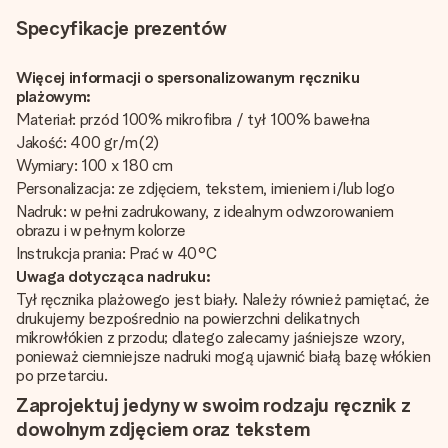
Specyfikacje prezentów
Więcej informacji o spersonalizowanym ręczniku
plażowym:
Materiał: przód 100% mikrofibra / tył 100% bawełna
Jakość: 400 gr/m(2)
Wymiary: 100 x 180 cm
Personalizacja: ze zdjęciem, tekstem, imieniem i/lub logo
Nadruk: w pełni zadrukowany, z idealnym odwzorowaniem
obrazu i w pełnym kolorze
Instrukcja prania: Prać w 40°C
Uwaga dotycząca nadruku:
Tył ręcznika plażowego jest biały. Należy również pamiętać, że
drukujemy bezpośrednio na powierzchni delikatnych
mikrowłókien z przodu; dlatego zalecamy jaśniejsze wzory,
ponieważ ciemniejsze nadruki mogą ujawnić białą bazę włókien
po przetarciu.
Zaprojektuj jedyny w swoim rodzaju ręcznik z
dowolnym zdjęciem oraz tekstem