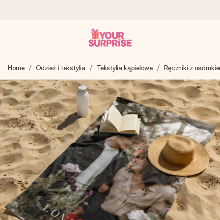
Wysyłka w 1 dzień roboczy
Home
Odzież i tekstylia
Tekstylia kąpielowe
Ręczniki z nadruki
Tworzymy Twój prezent z troską i wysyłamy go w mgnieniu
oka – dzięki czemu możesz go dać dokładnie we
właściwym momencie, kiedy ma to największe znaczenie
4,7 (na podstawie +15 000 opinii)
Nasze prezenty inspirują. Klienci oceniają nas na 4,7 w
Google Reviews.
Darmowy bilecik z życzeniami
Stwórz coś wyjątkowego w zaledwie kilku krokach – z jej