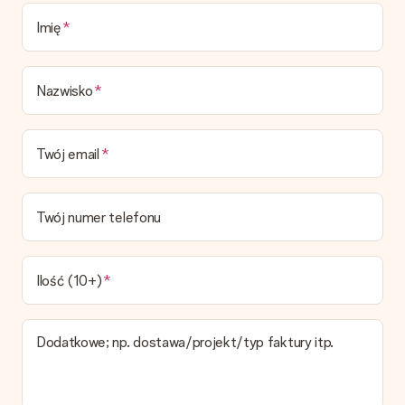
prezentowe.
Imię
Czas dostawy, opcje dostawy oraz koszty
dostawy
Nazwisko
Czy mogę wybrać datę dostawy?
Niestety nie ma możliwości samemu wybrać datę dostawy. Na
stronie produktu pokazujemy najbardziej prawdopodobną
Twój email
datę doręczenia w momencie składania zamówienia.
Jaki jest czas dostawy i kiedy otrzymam mój prezent?
Przewidywany czas dostawy można znaleźć na stronie
Twój numer telefonu
produktu.
Jakie opcje dostawy mogę wybrać?
W koszyku zamówień mamy kilka opcji dostawy. Termin
Ilość (10+)
pokazany na stronie produktu odnosi się do najtańszej i
najwolniejszej formy wysyłki.
Dodatkowe; np. dostawa/projekt/typ faktury itp.
Zapłata
Jak mogę zapłacić zamówienie?
Oferujemy następujące formy płatności: Przelewy24,