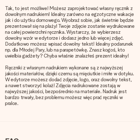
Tak, to jest możliwe! Możesz zaprojektować własny ręcznik z
dowolnym nadrukiem! Idealny zarówno na egzotyczne wakacje
jak i do użytku domowego. Wyobraź sobie, jak świetnie będzie
prezentował się na plaży! Twoje zdjęcie zostanie wydrukowane
na całej powierzchni ręcznika. Wystarczy, że wybierzesz
dowolny wzór w edytorze i dodasz jedno lub więcej zdjęć.
Dodatkowo możesz wpisać dowolny tekst! Idealny podarunek
np. dla Młodej Pary, lub na parapetówkę. Znasz kogoś, kto
uwielbia gadżety? Chyba właśnie znalazłeś prezent idealny!
Ręczniki z własnym nadrukiem wykonane są z najwyższej
jakości materiałów, dzięki czemu są mięciutkie i miłe w dotyku.
W edytorze możesz dodać zdjęcie, logo, oraz dowolny tekst,
a nawet stworzyć kolaż! Zdjęcia nadrukowane zostają w
najwyższej jakości, bezpośrednio na materiale. Nadruk jest
bardzo trwały, bez problemu możesz więc prać ręczniki w
pralce.