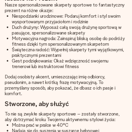
Nasze spersonalizowane skarpety sportowe to fantastyczny
prezent na różne okazje:
Niespodzianki urodzinowe: Podaruj komfort i styl swoim
wysportowanym przyjaciołom i rodzinie
Duch drużyny: Wyposaż całą swoją drużynę sportową w
pasujące, spersonalizowane skarpety
Motywacyjna nagroda: Zainspiruj bliską osobę do podróży
fitness dzięki tym spersonalizowanym skarpetom
Świąteczna radość: Wypełnij skarpety tymi wyjątkowymi,
praktycznymi prezentami
Gest podziękowania: Okaż wdzięczność swojemu
trenerowi lub instruktorowi fitness
Dodaj osobisty akcent, umieszczając imię odbiorcy,
pseudonim, a nawet krótką frazę motywacyjną. To
przemyślany sposób, aby pokazać, że dbasz o ich pasje i
komfort.
Stworzone, aby służyć
To nie są zwykłe skarpety sportowe – zostały stworzone,
aby dotrzymać kroku Twojemu aktywnemu stylowi życia:
Można prać w pralce w 40°C
Nadają się do suszenia w suszarce bębnowej