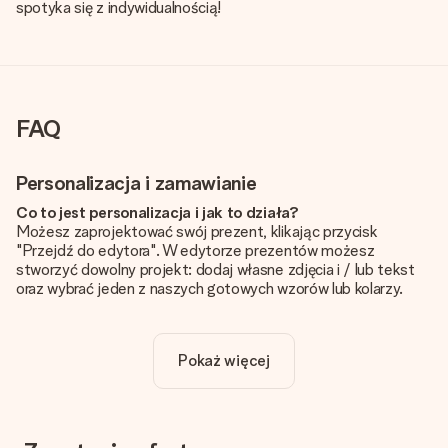
spotyka się z indywidualnością!
FAQ
Personalizacja i zamawianie
Co to jest personalizacja i jak to działa?
Możesz zaprojektować swój prezent, klikając przycisk
"Przejdź do edytora". W edytorze prezentów możesz
stworzyć dowolny projekt: dodaj własne zdjęcia i / lub tekst
oraz wybrać jeden z naszych gotowych wzorów lub kolarzy.
Czy personalizacja jest wliczona w cenę?
Cena podana na stronie internetowej obejmuje personalizację
Pokaż więcej
Twojego prezentu - ilość zdjęć lub tekstów nie wpływa na
cenę produktu
Skąd mam wiedzieć, czy moje zdjęcie ma odpowiednią
jakość?