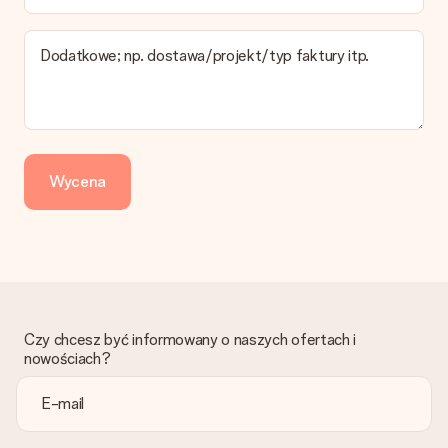
pokazany na stronie produktu odnosi się do najtańszej i
najwolniejszej formy wysyłki.
Dodatkowe; np. dostawa/projekt/typ faktury itp.
Zapłata
Jak mogę zapłacić zamówienie?
Oferujemy następujące formy płatności: Przelewy24,
Dotpay, karta kredytowa, lub przelew bankowy. W przypadku
zwykłego przelewu należy wziąć pod uwagę dodatkowo do 3
dni przedłużenia dostawy - kwota musi zostać zaksięgowana,
Wycena
aby zamówienie trafiło do produkcji. Robiąc przelew, należy
wybrać Przelew Krajowy Europejski.
Otrzymano prezent
Co zrobić, jeśli zamówienie nie jest spełnia oczekiwań?
Skontaktuj się z działem obsługi klienta, chętnie pomożesz
znaleźć właściwe rozwiązanie.
Czy chcesz być informowany o naszych ofertach i
Czy faktura jest wysyłana razem z zamówieniem?
nowościach?
Żaden rachunek lub faktura nie jest wysyłany z zamówieniem.
Faktura zostanie wysłana w e-mailu z potwierdzeniem wysyłki.
Możesz ją również znaleźć na koncie MySurprise. Dzięki temu
możesz wysłać prezent bezpośrednio do odbiorcy, co będzie
prawdziwą niespodzianką!