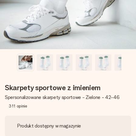
imieniem, swoim zdjęciem lub wiadomością, która naprawdę
poruszy serce. Bez problemu, po prostu ogrom miłości na
tę chwilę.
Skarpety sportowe z imieniem
Spersonalizowane skarpety sportowe - Zielone - 42-46
311
opinie
Produkt dostępny w magazynie