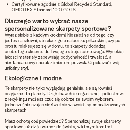
Certyfikowane zgodnie z Global Recycled Standard,
OEKOTEX Standard 100 i GOTS
Dlaczego warto wybrać nasze
spersonalizowane skarpety sportowe?
Wyraź siebie z każdym krokiem! Niezależnie od tego, czy
jesteś na siłowni, strzelasz gole na boisku piłkarskim, czy po
prostu relaksujesz się w domu, te skarpety dodadzą
osobistego akcentu do Twojego stroju sportowego. Wysokiej
jakości materiały zapewniają oddychalność i trwałość, a
niestandardowy nadruk z imieniem pozwala Ci pokazać swój
unikalny styl.
Ekologiczne i modne
Te skarpety nie tylko wyglądają genialnie, ale są również
przyjazne dla planety. Dzięki bawełnie organicznej i poliestrowi
z recyklingu możesz czuć się dobrze ze swoim wyborem,
jednocześnie czując się świetnie w swoich spersonalizowanych
skarpetach.
Masz ochotę coś powiedzieć? Spersonalizuj swoje skarpety
sportowe już dziś i wkrocz do świata, w którym komfort