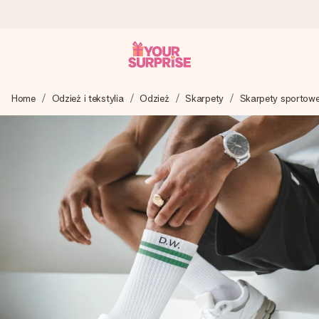
Wysyłka w 1 dzień roboczy
Home
Odzież i tekstylia
Odzież
Skarpety
Skarpety sportow
Tworzymy Twój prezent z troską i wysyłamy go w mgnieniu
oka – dzięki czemu możesz go dać dokładnie we
właściwym momencie, kiedy ma to największe znaczenie
4,7 (na podstawie +15 000 opinii)
Nasze prezenty inspirują. Klienci oceniają nas na 4,7 w
Google Reviews.
Darmowy bilecik z życzeniami
Stwórz coś wyjątkowego w zaledwie kilku krokach – z jej