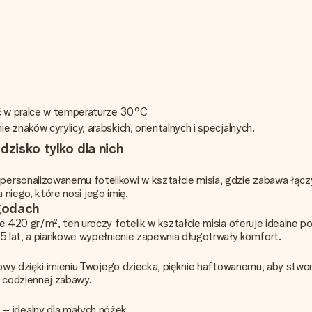
ć w pralce w temperaturze 30°C
 znaków cyrylicy, arabskich, orientalnych i specjalnych.
dzisko tylko dla nich
ersonalizowanemu fotelikowi w kształcie misia, gdzie zabawa łączy
a niego, które nosi jego imię.
ygodach
e 420 gr/m², ten uroczy fotelik w kształcie misia oferuje idealne p
-5 lat, a piankowe wypełnienie zapewnia długotrwały komfort.
tkowy dzięki imieniu Twojego dziecka, pięknie haftowanemu, aby stwo
h codziennej zabawy.
– idealny dla małych nóżek