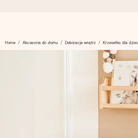
Wysyłka w 1 dzień roboczy
Home
Akcesoria do domu
Dekoracje wnętrz
Krzesełko dla dziec
Tworzymy Twój prezent z troską i wysyłamy go w mgnieniu ok
4,7 (na podstawie +15 000 opinii)
Nasze prezenty inspirują. Klienci oceniają nas na 4,7 w Googl
Darmowy bilecik z życzeniami
Stwórz coś wyjątkowego w zaledwie kilku krokach – z jej imie