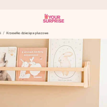
i
Krzesełko dziecięce pluszowe
a – dzięki czemu możesz go dać dokładnie we właściwym momencie
e Reviews.
niem, swoim zdjęciem lub wiadomością, która naprawdę poruszy serce