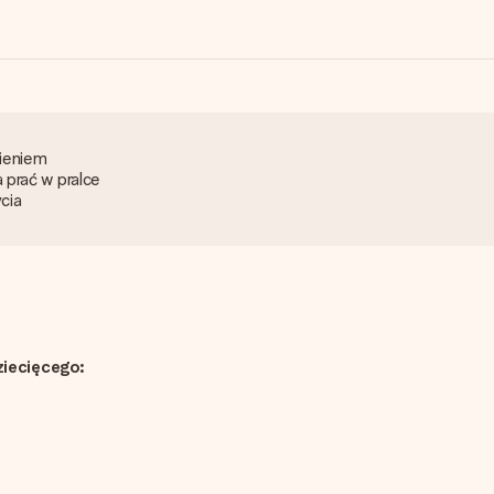
mieniem
prać w pralce
cia
ziecięcego: