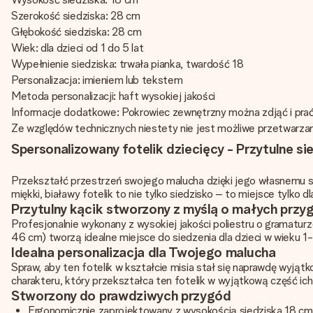
Szerokość siedziska: 28 cm
Głębokość siedziska: 28 cm
Wiek: dla dzieci od 1 do 5 lat
Wypełnienie siedziska: trwała pianka, twardość 18
Personalizacja: imieniem lub tekstem
Metoda personalizacji: haft wysokiej jakości
Informacje dodatkowe: Pokrowiec zewnętrzny można zdjąć i pra
Ze względów technicznych niestety nie jest możliwe przetwarzanie
Spersonalizowany fotelik dziecięcy - Przytulne sie
Przekształć przestrzeń swojego malucha dzięki jego własnemu sp
miękki, białawy fotelik to nie tylko siedzisko – to miejsce tylko dl
Przytulny kącik stworzony z myślą o małych prz
Profesjonalnie wykonany z wysokiej jakości poliestru o gramaturz
46 cm) tworzą idealne miejsce do siedzenia dla dzieci w wieku 1
Idealna personalizacja dla Twojego malucha
Spraw, aby ten fotelik w kształcie misia stał się naprawdę wyją
charakteru, który przekształca ten fotelik w wyjątkową część ic
Stworzony do prawdziwych przygód
Ergonomicznie zaprojektowany z wysokością siedziska 18 cm 