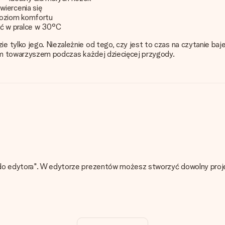
wiercenia się
poziom komfortu
ć w pralce w 30°C
 tylko jego. Niezależnie od tego, czy jest to czas na czytanie baj
nym towarzyszem podczas każdej dziecięcej przygody.
do edytora". W edytorze prezentów możesz stworzyć dowolny projekt
ojego prezentu - ilość zdjęć lub tekstów nie wpływa na cenę produ
ć?