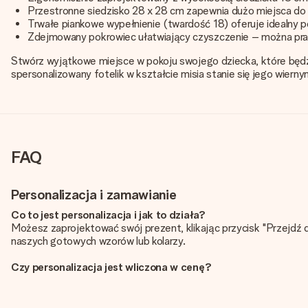
Przestronne siedzisko 28 x 28 cm zapewnia dużo miejsca do 
Trwałe piankowe wypełnienie (twardość 18) oferuje idealny 
Zdejmowany pokrowiec ułatwiający czyszczenie – można pra
Stwórz wyjątkowe miejsce w pokoju swojego dziecka, które będzie
spersonalizowany fotelik w kształcie misia stanie się jego wier
FAQ
Personalizacja i zamawianie
Co to jest personalizacja i jak to działa?
Możesz zaprojektować swój prezent, klikając przycisk "Przejdź 
naszych gotowych wzorów lub kolarzy.
Czy personalizacja jest wliczona w cenę?
Cena podana na stronie internetowej obejmuje personalizację Tw
Skąd mam wiedzieć, czy moje zdjęcie ma odpowiednią jakoś